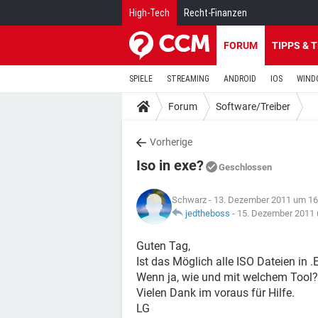
High-Tech
Recht-Finanzen
FORUM
TIPPS & 
SPIELE
STREAMING
ANDROID
IOS
WIND
Forum
Software/Treiber
Vorherige
Iso in exe?
Geschlossen
Schwarz
- 13. Dezember 2011 um 16
jedtheboss
-
15. Dezember 2011 
Guten Tag,
Ist das Möglich alle ISO Dateien in 
Wenn ja, wie und mit welchem Tool?
Vielen Dank im voraus für Hilfe.
LG