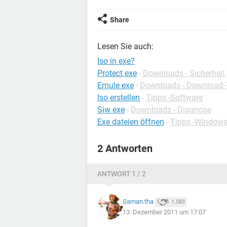
Share
Lesen Sie auch:
Iso in exe?
Protect exe
-
Downloads - Sicherheit
Emule exe
-
Downloads - Download-
Iso erstellen
-
Tipps -Software
Siw exe
-
Downloads - Diagnose
Exe dateien öffnen
-
Tipps -Window
2 Antworten
ANTWORT 1 / 2
Saman.tha
1.583
13. Dezember 2011 um 17:07