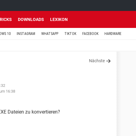
TRICKS
DOWNLOADS
LEXIKON
OWS 10
INSTAGRAM
WHATSAPP
TIKTOK
FACEBOOK
HARDWARE
Nächste
:32
um 16:38
.EXE Dateien zu konvertieren?