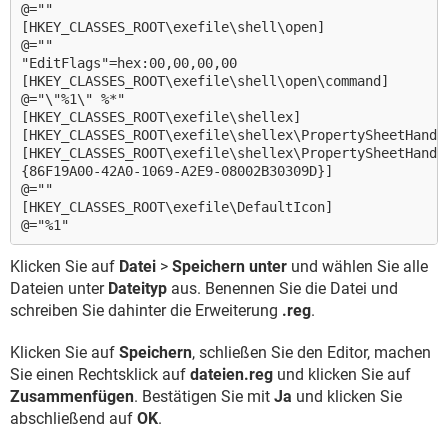
@=""
[HKEY_CLASSES_ROOT\exefile\shell\open]
@=""
"EditFlags"=hex:00,00,00,00
[HKEY_CLASSES_ROOT\exefile\shell\open\command]
@="\"%1\" %*"
[HKEY_CLASSES_ROOT\exefile\shellex]
[HKEY_CLASSES_ROOT\exefile\shellex\PropertySheetHandl
[HKEY_CLASSES_ROOT\exefile\shellex\PropertySheetHandl
{86F19A00-42A0-1069-A2E9-08002B30­309D}]
@=""
[HKEY_CLASSES_ROOT\exefile\DefaultIcon]
@="%1"
Klicken Sie auf
Datei
>
Speichern unter
und wählen Sie alle
Dateien unter
Dateityp
aus. Benennen Sie die Datei und
schreiben Sie dahinter die Erweiterung
.reg
.
Klicken Sie auf
Speichern
, schließen Sie den Editor, machen
Sie einen Rechtsklick auf
dateien.reg
und klicken Sie auf
Zusammenfügen
. Bestätigen Sie mit
Ja
und klicken Sie
abschließend auf
OK
.