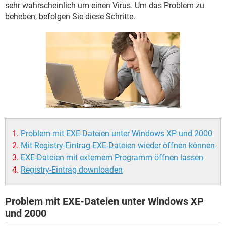
FACEBOOK
HARDWARE
sehr wahrscheinlich um einen Virus. Um das Problem zu
beheben, befolgen Sie diese Schritte.
Problem mit EXE-Dateien unter Windows XP und 2000
Mit Registry-Eintrag EXE-Dateien wieder öffnen können
EXE-Dateien mit externem Programm öffnen lassen
Registry-Eintrag downloaden
Problem mit EXE-Dateien unter Windows XP
und 2000