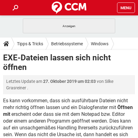
MENU
HOME
SPIELE
STREAMING
TIPPS & TRICKS
Tipps & Tricks
Betriebssysteme
Windows
ANDROID
IOS
SPIELE
STREAMING
DOWNLOADS
EXE-Dateien lassen sich nicht
WINDOWS 10
INSTAGRAM
ANDROID
IOS
öffnen
WHATSAPP
SPIELE
TIKTOK
STREAMING
FORUM
WINDOWS 10
INSTAGRAM
FACEBOOK
ANDROID
HARDWARE
IOS
Letztes Update am
27. Oktober 2019 um 02:03
von
Silke
WHATSAPP
SPIELE
TIKTOK
STREAMING
LEXIKON
WINDOWS 10
Grasreiner
.
INSTAGRAM
FACEBOOK
ANDROID
HARDWARE
IOS
WHATSAPP
SPIELE
TIKTOK
STREAMING
Es kann vorkommen, dass sich ausführbare Dateien nicht
WINDOWS 10
INSTAGRAM
mehr richtig öffnen lassen und ein Dialogfenster mit
Öffnen
FACEBOOK
ANDROID
HARDWARE
IOS
mit
erscheint oder dass sie mit dem Notepad bzw. Editor
WHATSAPP
TIKTOK
WINDOWS 10
INSTAGRAM
oder einem anderen Programm geöffnet werden. Dies kann
FACEBOOK
HARDWARE
auf ein unsachgemäßes Handling Ihrerseits zurückzuführen
WHATSAPP
TIKTOK
sein. Wenn das nicht die Ursache ist, dann handelt es sich