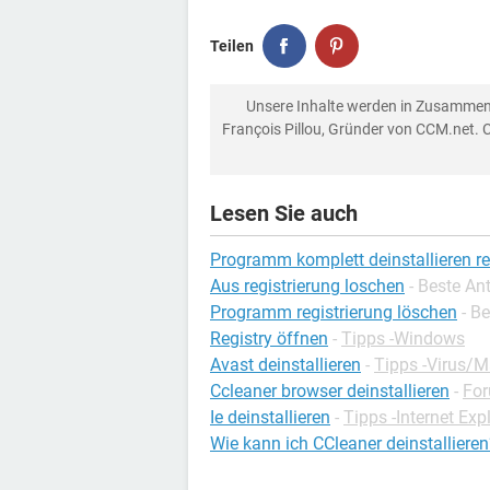
Teilen
Unsere Inhalte werden in Zusammen
François Pillou, Gründer von CCM.net. 
Lesen Sie auch
Programm komplett deinstallieren re
Aus registrierung loschen
- Beste An
Programm registrierung löschen
- B
Registry öffnen
-
Tipps -Windows
Avast deinstallieren
-
Tipps -Virus/
Ccleaner browser deinstallieren
-
Fo
Ie deinstallieren
-
Tipps -Internet Exp
Wie kann ich CCleaner deinstallieren