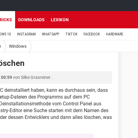
TRICKS
DOWNLOADS
LEXIKON
OWS 10
INSTAGRAM
WHATSAPP
TIKTOK
FACEBOOK
HARDWARE
e
Windows
öschen
 00:59
von
Silke Grasreiner
.
deinstalliert haben, kann es durchaus sein, dass
 Setup-Dateien des Programms auf dem PC
 Deinstallationsmethode vom Control Panel aus
egistry-Editor eine Suche starten mit dem Namen des
r dessen Entwicklers und dann alles löschen, was