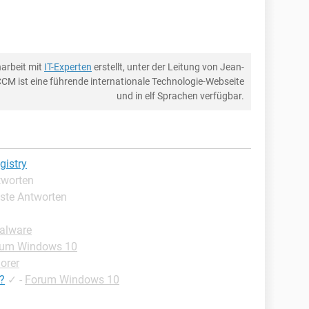
arbeit mit
IT-Experten
erstellt, unter der Leitung von Jean-
CCM ist eine führende internationale Technologie-Webseite
und in elf Sprachen verfügbar.
gistry
tworten
este Antworten
Malware
rum Windows 10
lorer
?
✓
-
Forum Windows 10