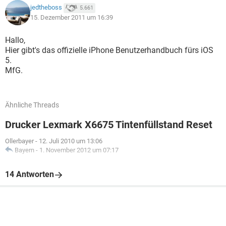
jedtheboss
5.661
15. Dezember 2011 um 16:39
Hallo,
Hier gibt's das offizielle iPhone Benutzerhandbuch fürs iOS
5.
MfG.
Ähnliche Threads
Drucker Lexmark X6675 Tintenfüllstand Reset
Ollerbayer
-
12. Juli 2010 um 13:06
Bayern
-
1. November 2012 um 07:17
14 Antworten