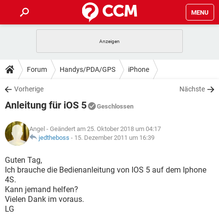
MENU
HOME
SPIELE
STREAMING
TIPPS & TRICKS
Forum
Handys/PDA/GPS
iPhone
ANDROID
IOS
SPIELE
STREAMING
DOWNLOADS
Vorherige
Nächste
WINDOWS 10
INSTAGRAM
ANDROID
IOS
Anleitung für iOS 5
WHATSAPP
SPIELE
TIKTOK
STREAMING
Geschlossen
FORUM
WINDOWS 10
INSTAGRAM
FACEBOOK
ANDROID
HARDWARE
IOS
Angel
- Geändert am 25. Oktober 2018 um 04:17
WHATSAPP
SPIELE
TIKTOK
STREAMING
LEXIKON
jedtheboss
-
15. Dezember 2011 um 16:39
WINDOWS 10
INSTAGRAM
FACEBOOK
ANDROID
HARDWARE
IOS
WHATSAPP
SPIELE
TIKTOK
STREAMING
Guten Tag,
WINDOWS 10
INSTAGRAM
Ich brauche die Bedienanleitung von IOS 5 auf dem Iphone
FACEBOOK
ANDROID
HARDWARE
IOS
4S.
WHATSAPP
TIKTOK
Kann jemand helfen?
WINDOWS 10
INSTAGRAM
FACEBOOK
HARDWARE
Vielen Dank im voraus.
WHATSAPP
TIKTOK
LG