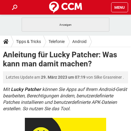
MENU
HOME
SPIELE
STREAMING
TIPPS & TRICKS
Tipps & Tricks
Telefonie
Android
ANDROID
IOS
SPIELE
STREAMING
DOWNLOADS
Anleitung für Lucky Patcher: Was
WINDOWS 10
INSTAGRAM
ANDROID
IOS
kann man damit machen?
WHATSAPP
SPIELE
TIKTOK
STREAMING
FORUM
WINDOWS 10
INSTAGRAM
FACEBOOK
ANDROID
HARDWARE
IOS
Letztes Update am
29. März 2023 um 07:19
von
Silke Grasreiner
.
WHATSAPP
SPIELE
TIKTOK
STREAMING
LEXIKON
WINDOWS 10
INSTAGRAM
FACEBOOK
ANDROID
HARDWARE
IOS
Mit
Lucky Patcher
können Sie Apps auf Ihrem Android-Gerät
WHATSAPP
SPIELE
TIKTOK
STREAMING
bearbeiten, Berechtigungen ändern, benutzerdefinierte
WINDOWS 10
INSTAGRAM
Patches installieren und benutzerdefinierte APK-Dateien
FACEBOOK
ANDROID
HARDWARE
IOS
erstellen. So nutzen Sie das Tool.
WHATSAPP
TIKTOK
WINDOWS 10
INSTAGRAM
FACEBOOK
HARDWARE
WHATSAPP
TIKTOK