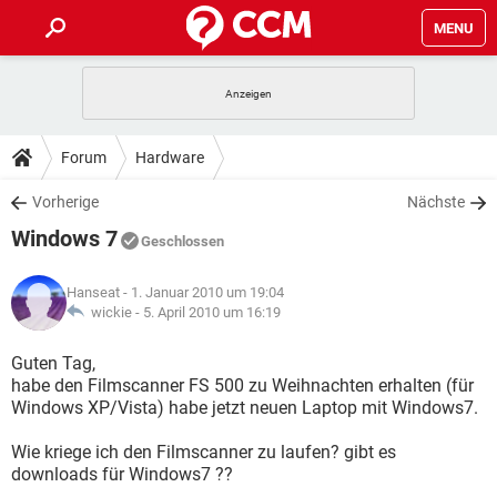
MENU
HOME
SPIELE
STREAMING
TIPPS & TRICKS
Forum
Hardware
ANDROID
IOS
SPIELE
STREAMING
DOWNLOADS
Vorherige
Nächste
WINDOWS 10
INSTAGRAM
ANDROID
IOS
Windows 7
WHATSAPP
SPIELE
TIKTOK
STREAMING
Geschlossen
FORUM
WINDOWS 10
INSTAGRAM
FACEBOOK
ANDROID
HARDWARE
IOS
Hanseat
- 1. Januar 2010 um 19:04
WHATSAPP
SPIELE
TIKTOK
STREAMING
LEXIKON
wickie -
5. April 2010 um 16:19
WINDOWS 10
INSTAGRAM
FACEBOOK
ANDROID
HARDWARE
IOS
WHATSAPP
SPIELE
TIKTOK
STREAMING
Guten Tag,
WINDOWS 10
INSTAGRAM
habe den Filmscanner FS 500 zu Weihnachten erhalten (für
FACEBOOK
ANDROID
HARDWARE
IOS
Windows XP/Vista) habe jetzt neuen Laptop mit Windows7.
WHATSAPP
TIKTOK
WINDOWS 10
INSTAGRAM
FACEBOOK
HARDWARE
Wie kriege ich den Filmscanner zu laufen? gibt es
WHATSAPP
TIKTOK
downloads für Windows7 ??