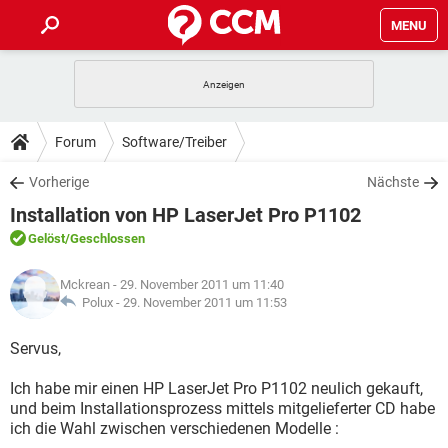
MENU
HOME
SPIELE
STREAMING
TIPPS & TRICKS
Forum
Software/Treiber
ANDROID
IOS
SPIELE
STREAMING
DOWNLOADS
Vorherige
Nächste
WINDOWS 10
INSTAGRAM
ANDROID
IOS
Installation von HP LaserJet Pro P1102
WHATSAPP
SPIELE
TIKTOK
STREAMING
FORUM
WINDOWS 10
INSTAGRAM
Gelöst
/Geschlossen
FACEBOOK
ANDROID
HARDWARE
IOS
WHATSAPP
SPIELE
TIKTOK
STREAMING
LEXIKON
WINDOWS 10
Mckrean
- 29. November 2011 um 11:40
INSTAGRAM
FACEBOOK
ANDROID
HARDWARE
IOS
Polux -
29. November 2011 um 11:53
WHATSAPP
SPIELE
TIKTOK
STREAMING
WINDOWS 10
INSTAGRAM
Servus,
FACEBOOK
ANDROID
HARDWARE
IOS
WHATSAPP
TIKTOK
Ich habe mir einen HP LaserJet Pro P1102 neulich gekauft,
WINDOWS 10
INSTAGRAM
FACEBOOK
HARDWARE
und beim Installationsprozess mittels mitgelieferter CD habe
WHATSAPP
TIKTOK
ich die Wahl zwischen verschiedenen Modelle :