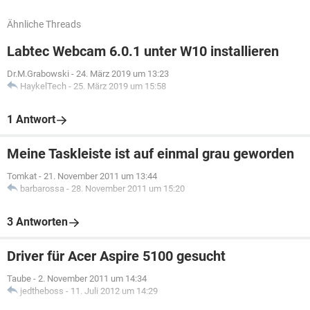
Ähnliche Threads
Labtec Webcam 6.0.1 unter W10 installieren
Dr.M.Grabowski
-
24. März 2019 um 13:23
HaykelTech
-
25. März 2019 um 15:58
1 Antwort
Meine Taskleiste ist auf einmal grau geworden
Tomkat
-
21. November 2011 um 13:44
barbarossa
-
28. November 2011 um 15:20
3 Antworten
Driver für Acer Aspire 5100 gesucht
Taube
-
2. November 2011 um 14:34
jedtheboss
-
11. Juli 2012 um 14:29