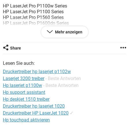
FACEBOOK
HARDWARE
HP LaserJet Pro P1100w Series
HP LaserJet Pro P1100 Series
HP LaserJet Pro P1560 Series
HP LaserJet Pro P1600dn Series
Mehr anzeigen
Könnt ihr mir bitte sagen welche muss ich auswählen ?
Danke
Share
Lesen Sie auch:
Druckertreiber hp laserjet p1102w
Laserjet 3200 treiber
- Beste Antworten
Hp laserjet p1100w
- Beste Antworten
Hp support assistant
Hp deskjet 1510 treiber
Druckertreiber hp laserjet 1020
Druckertreiber HP LaserJet 1020
✓
Hp touchpad aktivieren