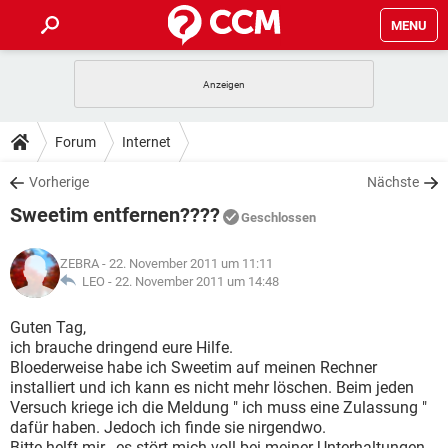
MENU
HOME
SPIELE
STREAMING
TIPPS & TRICKS
Forum
Internet
ANDROID
IOS
SPIELE
STREAMING
DOWNLOADS
Vorherige
Nächste
WINDOWS 10
INSTAGRAM
ANDROID
IOS
Sweetim entfernen????
WHATSAPP
SPIELE
TIKTOK
STREAMING
Geschlossen
FORUM
WINDOWS 10
INSTAGRAM
FACEBOOK
ANDROID
HARDWARE
IOS
ZEBRA
- 22. November 2011 um 11:11
WHATSAPP
SPIELE
TIKTOK
STREAMING
LEXIKON
LEO -
22. November 2011 um 14:48
WINDOWS 10
INSTAGRAM
FACEBOOK
ANDROID
HARDWARE
IOS
WHATSAPP
SPIELE
TIKTOK
STREAMING
Guten Tag,
WINDOWS 10
INSTAGRAM
ich brauche dringend eure Hilfe.
FACEBOOK
ANDROID
HARDWARE
IOS
Bloederweise habe ich Sweetim auf meinen Rechner
WHATSAPP
TIKTOK
installiert und ich kann es nicht mehr löschen. Beim jeden
WINDOWS 10
INSTAGRAM
FACEBOOK
HARDWARE
Versuch kriege ich die Meldung " ich muss eine Zulassung "
WHATSAPP
TIKTOK
dafür haben. Jedoch ich finde sie nirgendwo.
Bitte helft mir , es stört mich voll bei meiner Unterhaltungen