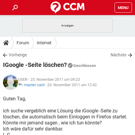
MENU
HOME
SPIELE
STREAMING
TIPPS & TRICKS
Forum
Internet
ANDROID
IOS
SPIELE
STREAMING
DOWNLOADS
Vorherige
Nächste
WINDOWS 10
INSTAGRAM
ANDROID
IOS
IGoogle -Seite löschen?
WHATSAPP
SPIELE
TIKTOK
STREAMING
Geschlossen
FORUM
WINDOWS 10
INSTAGRAM
FACEBOOK
ANDROID
HARDWARE
IOS
USER
- 23. November 2011 um 09:23
WHATSAPP
SPIELE
TIKTOK
STREAMING
LEXIKON
master card
-
23. November 2011 um 12:42
WINDOWS 10
INSTAGRAM
FACEBOOK
ANDROID
HARDWARE
IOS
WHATSAPP
SPIELE
TIKTOK
STREAMING
Guten Tag,
WINDOWS 10
INSTAGRAM
FACEBOOK
ANDROID
HARDWARE
IOS
ich suche vergeblich eine Lösung die iGoogle -Seite zu
WHATSAPP
TIKTOK
löschen, die automatisch beim Einloggen in Firefox startet.
WINDOWS 10
INSTAGRAM
FACEBOOK
HARDWARE
Könnte mir jemand sagen , wie ich tun könnte?
WHATSAPP
TIKTOK
Ich wäre dafür sehr dankbar.
L.G