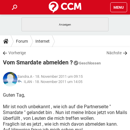
MENU
HOME
SPIELE
STREAMING
TIPPS & TRICKS
Forum
Internet
ANDROID
IOS
SPIELE
STREAMING
DOWNLOADS
Vorherige
Nächste
WINDOWS 10
INSTAGRAM
ANDROID
IOS
Vom Smardate abmelden ?
WHATSAPP
SPIELE
TIKTOK
STREAMING
Geschlossen
FORUM
WINDOWS 10
INSTAGRAM
FACEBOOK
ANDROID
HARDWARE
IOS
Sandra.A
- 18. November 2011 um 09:15
WHATSAPP
SPIELE
TIKTOK
STREAMING
LEXIKON
ILAN -
18. November 2011 um 14:05
WINDOWS 10
INSTAGRAM
FACEBOOK
ANDROID
HARDWARE
IOS
WHATSAPP
SPIELE
TIKTOK
STREAMING
Guten Tag,
WINDOWS 10
INSTAGRAM
FACEBOOK
ANDROID
HARDWARE
IOS
Mir ist noch unbekannt , wie ich auf die Partnerseite "
WHATSAPP
TIKTOK
Smardate " gelandet bin . Nun ist meine Inbox jetzt von Mails
WINDOWS 10
INSTAGRAM
FACEBOOK
HARDWARE
überfüllt , von Leuten die mich treffen wollen.
WHATSAPP
TIKTOK
Fraglich ist es jetzt , wie ich mich davon abmelden kann.
Auf Hinweise freue ich mich schon mal.