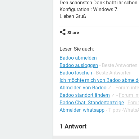
Den schönsten Dank habt ihr schon 
Konfiguration : Windows 7.
Lieben Gruß
Share
Lesen Sie auch:
Badoo abmelden
Badoo ausloggen
- Beste Antworten
Badoo löschen
- Beste Antworten
Ich möchte mich von Badoo abmeld
Abmelden von Badoo
✓
-
Forum inte
Badoo standort ändern
✓
-
Forum in
Badoo Chat: Standortanzeige
-
Forum
Abmelden whatsapp
-
Tipps -Whats
1 Antwort