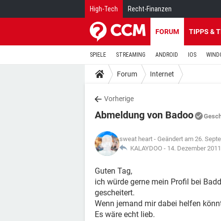
High-Tech
Recht-Finanzen
FORUM
TIPPS & 
SPIELE
STREAMING
ANDROID
IOS
WIND
Forum
Internet
Vorherige
Abmeldung von Badoo
Gesch
sweat heart
- Geändert am 26. Sept
KALAYDOO -
14. Dezember 2011
Guten Tag,
ich würde gerne mein Profil bei Bad
gescheitert.
Wenn jemand mir dabei helfen könn
Es wäre echt lieb.