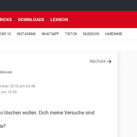
TRICKS
DOWNLOADS
LEXIKON
OWS 10
INSTAGRAM
WHATSAPP
TIKTOK
FACEBOOK
HARDWARE
Nächste
lossen
ember 2018 um 03:48
 um 16:56
do löschen wollen. Dich meine Versuche sind
te?