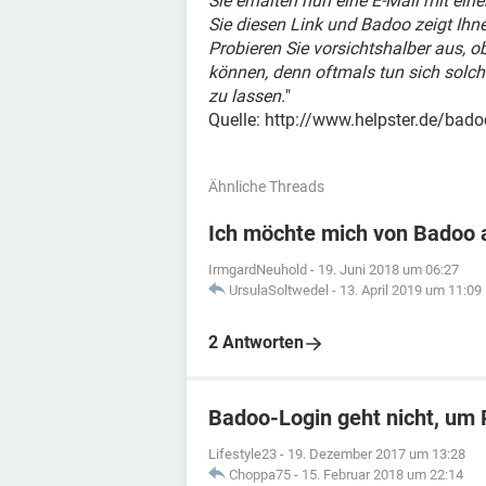
Sie erhalten nun eine E-Mail mit ei
Sie diesen Link und Badoo zeigt Ihn
Probieren Sie vorsichtshalber aus, 
können, denn oftmals tun sich solch
zu lassen.
"
Quelle: http://www.helpster.de/bad
Ähnliche Threads
Ich möchte mich von Badoo
IrmgardNeuhold
-
19. Juni 2018 um 06:27
UrsulaSoltwedel
-
13. April 2019 um 11:09
2 Antworten
Badoo-Login geht nicht, um P
Lifestyle23
-
19. Dezember 2017 um 13:28
Choppa75
-
15. Februar 2018 um 22:14