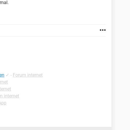
mal.
en
✓
-
Forum internet
rnet
ternet
 internet
App