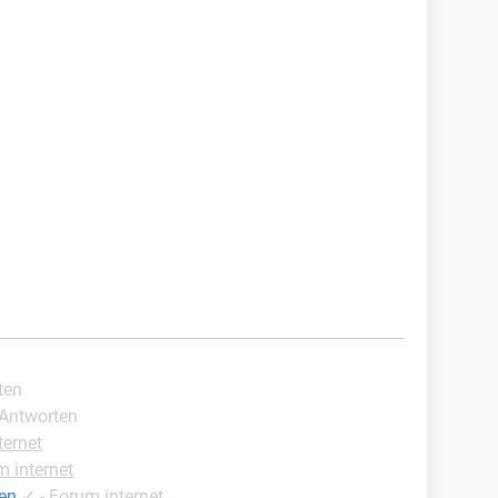
ten
 Antworten
ternet
 internet
en
✓
-
Forum internet