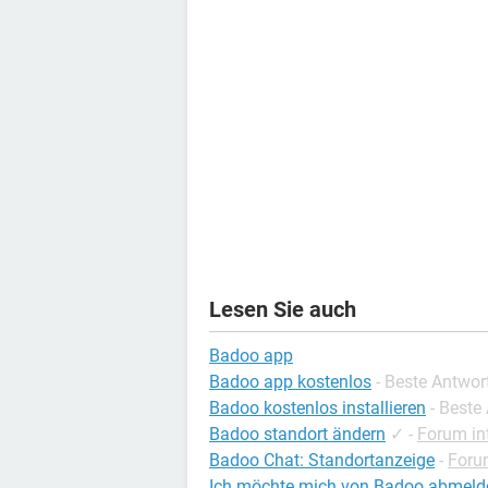
Lesen Sie auch
Badoo app
Badoo app kostenlos
- Beste Antwor
Badoo kostenlos installieren
- Beste
Badoo standort ändern
✓
-
Forum in
Badoo Chat: Standortanzeige
-
Forum
Ich möchte mich von Badoo abmeld