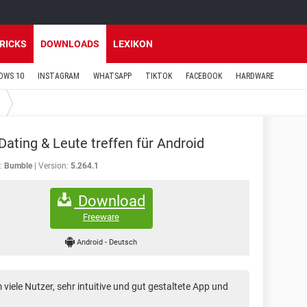
TRICKS
DOWNLOADS
LEXIKON
OWS 10
INSTAGRAM
WHATSAPP
TIKTOK
FACEBOOK
HARDWARE
g
Dating & Leute treffen für Android
:
Bumble
Version:
5.264.1
Download
Freeware
Android
-
Deutsch
viele Nutzer, sehr intuitive und gut gestaltete App und