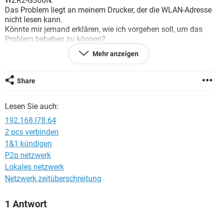
WZR2-G300N.
FACEBOOK
HARDWARE
Das Problem liegt an meinem Drucker, der die WLAN-Adresse
nicht lesen kann.
Könnte mir jemand erklären, wie ich vorgehen soll, um das
Problem beheben zu können?
Ich wäre jedem Leser sehr dankbar.
Mehr anzeigen
MfG
Share
Lesen Sie auch:
192.168.l78.64
2 pcs verbinden
1&1 kündigen
P2p netzwerk
Lokales netzwerk
Netzwerk zeitüberschreitung
1 Antwort