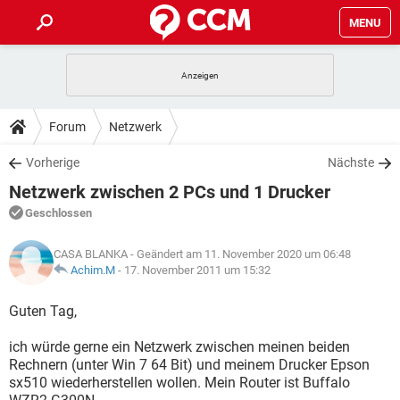
MENU
HOME
SPIELE
STREAMING
TIPPS & TRICKS
Forum
Netzwerk
ANDROID
IOS
SPIELE
STREAMING
DOWNLOADS
Vorherige
Nächste
WINDOWS 10
INSTAGRAM
ANDROID
IOS
Netzwerk zwischen 2 PCs und 1 Drucker
WHATSAPP
SPIELE
TIKTOK
STREAMING
FORUM
WINDOWS 10
INSTAGRAM
Geschlossen
FACEBOOK
ANDROID
HARDWARE
IOS
WHATSAPP
SPIELE
TIKTOK
STREAMING
LEXIKON
WINDOWS 10
CASA BLANKA
- Geändert am 11. November 2020 um 06:48
INSTAGRAM
FACEBOOK
ANDROID
HARDWARE
IOS
Achim.M
-
17. November 2011 um 15:32
WHATSAPP
SPIELE
TIKTOK
STREAMING
WINDOWS 10
INSTAGRAM
Guten Tag,
FACEBOOK
ANDROID
HARDWARE
IOS
WHATSAPP
TIKTOK
ich würde gerne ein Netzwerk zwischen meinen beiden
WINDOWS 10
INSTAGRAM
FACEBOOK
HARDWARE
Rechnern (unter Win 7 64 Bit) und meinem Drucker Epson
WHATSAPP
TIKTOK
sx510 wiederherstellen wollen. Mein Router ist Buffalo