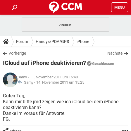
MENU
HOME
SPIELE
STREAMING
TIPPS & TRICKS
Forum
Handys/PDA/GPS
iPhone
ANDROID
IOS
SPIELE
STREAMING
DOWNLOADS
Vorherige
Nächste
WINDOWS 10
INSTAGRAM
ANDROID
IOS
ICloud auf iPhone deaktivieren?
WHATSAPP
SPIELE
TIKTOK
STREAMING
Geschlossen
FORUM
WINDOWS 10
INSTAGRAM
FACEBOOK
ANDROID
HARDWARE
IOS
Samy
- 11. November 2011 um 16:48
WHATSAPP
SPIELE
TIKTOK
STREAMING
LEXIKON
Samy -
14. November 2011 um 15:25
WINDOWS 10
INSTAGRAM
FACEBOOK
ANDROID
HARDWARE
IOS
WHATSAPP
SPIELE
TIKTOK
STREAMING
Guten Tag,
WINDOWS 10
INSTAGRAM
Kann mir bitte jmd zeigen wie ich iCloud bei dem iPhone
FACEBOOK
ANDROID
HARDWARE
IOS
deaktivieren kann?
WHATSAPP
TIKTOK
Danke im voraus für Antworte.
WINDOWS 10
INSTAGRAM
FACEBOOK
HARDWARE
FG.
WHATSAPP
TIKTOK