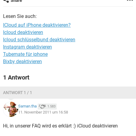
Share
FACEBOOK
HARDWARE
Lesen Sie auch:
ICloud auf iPhone deaktivieren?
Icloud deaktivieren
Icloud schlüsselbund deaktivieren
Instagram deaktivieren
Tubemate für iphone
Bixby deaktivieren
1 Antwort
ANTWORT 1 / 1
Saman.tha
1.583
11. November 2011 um 16:58
Hi, in unserer FAQ wird es erklärt :) iCloud deaktivieren