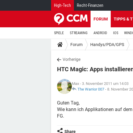
High-Tech
Recht-Finanzen
FORUM
TIPPS & 
SPIELE
STREAMING
ANDROID
IOS
WIND
Forum
Handys/PDA/GPS
Vorherige
HTC Magic: Apps installiere
Max
- 3. November 2011 um 14:03
The Warrior 007
-
8. November 2
Guten Tag,
Wie kann ich Applikationen auf dem 
FG.
Share