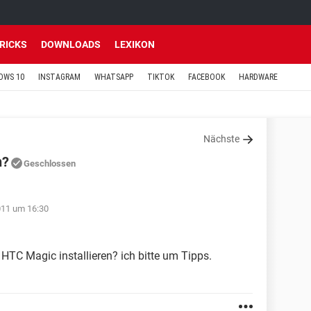
TRICKS
DOWNLOADS
LEXIKON
OWS 10
INSTAGRAM
WHATSAPP
TIKTOK
FACEBOOK
HARDWARE
Nächste
n?
Geschlossen
011 um 16:30
HTC Magic installieren? ich bitte um Tipps.