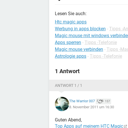
Lesen Sie auch:
Htc magic apps
Werbung in apps blocken
-
Tipps -A
Magic mouse mit windows verbinde
Apps sperren
-
Tipps -Telefonie
Magic mouse verbinden
-
Tipps -Ma
Astrologie apps
-
Tipps -Telefonie
1 Antwort
ANTWORT 1 / 1
The Warrior 007
157
8. November 2011 um 16:30
Guten Abend,
Top Apps auf meinem HTC Magic