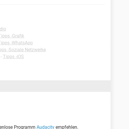
dio
Tipps -Grafik
Tipps -WhatsApp
pps -Soziale Netzwerke
-
Tipps -iOS
ostenlose Programm
Audacity
empfehlen.