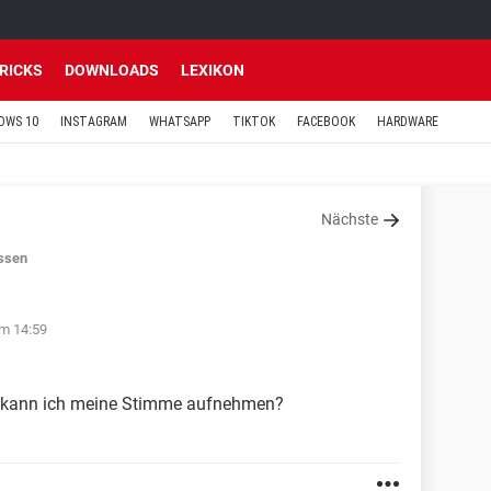
TRICKS
DOWNLOADS
LEXIKON
OWS 10
INSTAGRAM
WHATSAPP
TIKTOK
FACEBOOK
HARDWARE
Nächste
ssen
m 14:59
 kann ich meine Stimme aufnehmen?