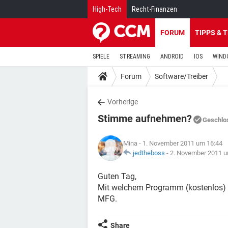
High-Tech
Recht-Finanzen
FORUM
TIPPS & 
SPIELE
STREAMING
ANDROID
IOS
WIND
Forum
Software/Treiber
Vorherige
Stimme aufnehmen?
Geschlo
Mina
- 1. November 2011 um 16:44
jedtheboss
-
2. November 2011 u
Guten Tag,
Mit welchem Programm (kostenlos)
MFG.
Share