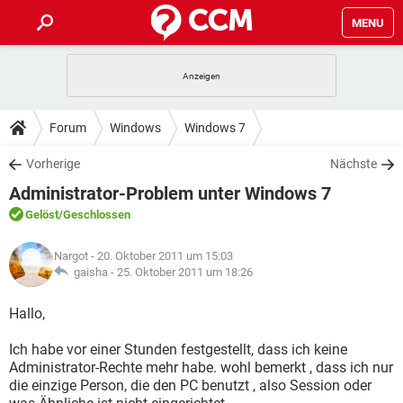
MENU
HOME
SPIELE
STREAMING
TIPPS & TRICKS
Forum
Windows
Windows 7
ANDROID
IOS
SPIELE
STREAMING
DOWNLOADS
Vorherige
Nächste
WINDOWS 10
INSTAGRAM
ANDROID
IOS
Administrator-Problem unter Windows 7
WHATSAPP
SPIELE
TIKTOK
STREAMING
FORUM
WINDOWS 10
INSTAGRAM
Gelöst
/Geschlossen
FACEBOOK
ANDROID
HARDWARE
IOS
WHATSAPP
SPIELE
TIKTOK
STREAMING
LEXIKON
WINDOWS 10
Nargot
- 20. Oktober 2011 um 15:03
INSTAGRAM
FACEBOOK
ANDROID
HARDWARE
IOS
gaisha -
25. Oktober 2011 um 18:26
WHATSAPP
SPIELE
TIKTOK
STREAMING
WINDOWS 10
INSTAGRAM
Hallo,
FACEBOOK
ANDROID
HARDWARE
IOS
WHATSAPP
TIKTOK
Ich habe vor einer Stunden festgestellt, dass ich keine
WINDOWS 10
INSTAGRAM
FACEBOOK
HARDWARE
Administrator-Rechte mehr habe. wohl bemerkt , dass ich nur
WHATSAPP
TIKTOK
die einzige Person, die den PC benutzt , also Session oder