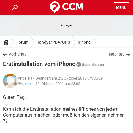
MENU
HOME
SPIELE
STREAMING
TIPPS & TRICKS
Forum
Handys/PDA/GPS
iPhone
ANDROID
IOS
SPIELE
STREAMING
DOWNLOADS
Vorherige
Nächste
WINDOWS 10
INSTAGRAM
ANDROID
IOS
Erstinstallation vom iPhone
WHATSAPP
SPIELE
TIKTOK
STREAMING
Geschlossen
FORUM
WINDOWS 10
INSTAGRAM
FACEBOOK
ANDROID
HARDWARE
IOS
Angelika
- Geändert am 25. Oktober 2018 um 05:39
WHATSAPP
SPIELE
TIKTOK
STREAMING
LEXIKON
pico.l
-
12. Oktober 2011 um 23:05
WINDOWS 10
INSTAGRAM
FACEBOOK
ANDROID
HARDWARE
IOS
WHATSAPP
SPIELE
TIKTOK
STREAMING
Guten Tag,
WINDOWS 10
INSTAGRAM
FACEBOOK
ANDROID
HARDWARE
IOS
Kann ich die Erstinstallation meines iPhones von jedem
WHATSAPP
TIKTOK
Computer aus machen, oder muß ich den eigenen nehmen
WINDOWS 10
INSTAGRAM
FACEBOOK
HARDWARE
??
WHATSAPP
TIKTOK