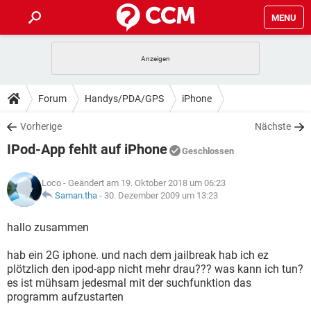
MENU
HOME
SPIELE
STREAMING
TIPPS & TRICKS
Forum
Handys/PDA/GPS
iPhone
ANDROID
IOS
SPIELE
STREAMING
DOWNLOADS
Vorherige
Nächste
WINDOWS 10
INSTAGRAM
ANDROID
IOS
IPod-App fehlt auf iPhone
WHATSAPP
SPIELE
TIKTOK
STREAMING
Geschlossen
FORUM
WINDOWS 10
INSTAGRAM
FACEBOOK
ANDROID
HARDWARE
IOS
Loco
- Geändert am 19. Oktober 2018 um 06:23
WHATSAPP
SPIELE
TIKTOK
STREAMING
LEXIKON
Saman.tha
-
30. Dezember 2009 um 13:23
WINDOWS 10
INSTAGRAM
FACEBOOK
ANDROID
HARDWARE
IOS
WHATSAPP
SPIELE
TIKTOK
STREAMING
hallo zusammen
WINDOWS 10
INSTAGRAM
FACEBOOK
ANDROID
HARDWARE
IOS
hab ein 2G iphone. und nach dem jailbreak hab ich ez
WHATSAPP
TIKTOK
plötzlich den ipod-app nicht mehr drau??? was kann ich tun?
WINDOWS 10
INSTAGRAM
FACEBOOK
HARDWARE
es ist mühsam jedesmal mit der suchfunktion das
WHATSAPP
TIKTOK
programm aufzustarten