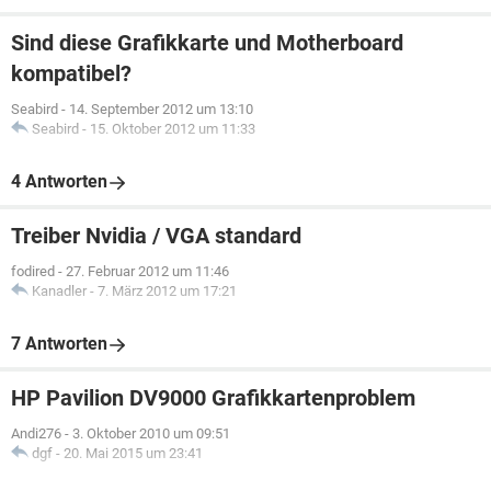
Sind diese Grafikkarte und Motherboard
kompatibel?
Seabird
-
14. September 2012 um 13:10
Seabird
-
15. Oktober 2012 um 11:33
4 Antworten
Treiber Nvidia / VGA standard
fodired
-
27. Februar 2012 um 11:46
Kanadler
-
7. März 2012 um 17:21
7 Antworten
HP Pavilion DV9000 Grafikkartenproblem
Andi276
-
3. Oktober 2010 um 09:51
dgf
-
20. Mai 2015 um 23:41