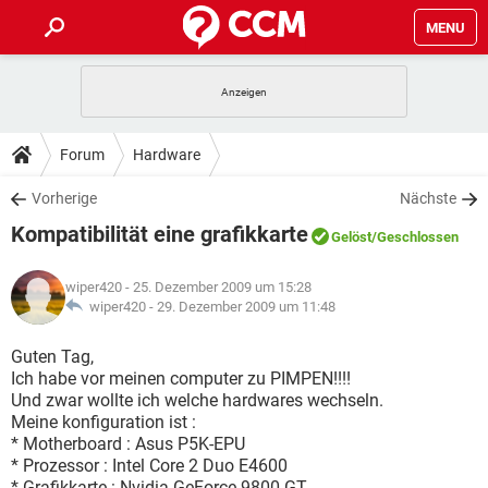
MENU
HOME
SPIELE
STREAMING
TIPPS & TRICKS
Forum
Hardware
ANDROID
IOS
SPIELE
STREAMING
DOWNLOADS
Vorherige
Nächste
WINDOWS 10
INSTAGRAM
ANDROID
IOS
Kompatibilität eine grafikkarte
WHATSAPP
SPIELE
TIKTOK
STREAMING
Gelöst
/Geschlossen
FORUM
WINDOWS 10
INSTAGRAM
FACEBOOK
ANDROID
HARDWARE
IOS
wiper420
- 25. Dezember 2009 um 15:28
WHATSAPP
SPIELE
TIKTOK
STREAMING
LEXIKON
wiper420 -
29. Dezember 2009 um 11:48
WINDOWS 10
INSTAGRAM
FACEBOOK
ANDROID
HARDWARE
IOS
WHATSAPP
SPIELE
TIKTOK
STREAMING
Guten Tag,
WINDOWS 10
INSTAGRAM
Ich habe vor meinen computer zu PIMPEN!!!!
FACEBOOK
ANDROID
HARDWARE
IOS
Und zwar wollte ich welche hardwares wechseln.
WHATSAPP
TIKTOK
Meine konfiguration ist :
WINDOWS 10
INSTAGRAM
FACEBOOK
HARDWARE
* Motherboard : Asus P5K-EPU
WHATSAPP
TIKTOK
* Prozessor : Intel Core 2 Duo E4600
* Grafikkarte : Nvidia GeForce 9800 GT