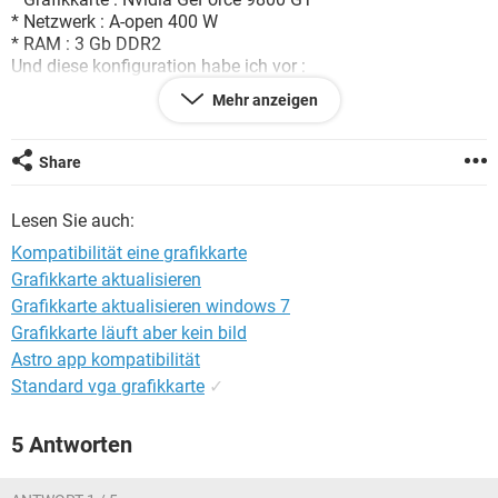
FACEBOOK
HARDWARE
* Netzwerk : A-open 400 W
* RAM : 3 Gb DDR2
Und diese konfiguration habe ich vor :
* Netzwerk : Tacens Psu Supero 600w 0db SUPERO600
Mehr anzeigen
* Prozessor : Intel Core 2 Duo E8400 (3.00ghz) FSB 1333
Mhz
* Grafikkarte : Asus Engtx275/htdi/896md3 Ddr3
Share
Aber ich weiss nicht,mit meine motherboard bin ich nicht so
zufrieden.
Lesen Sie auch:
Ich weiss nicht ob das alles kompatiebel ist mit der
motherboard oder
Kompatibilität eine grafikkarte
nicht????
Grafikkarte aktualisieren
Darum möchte ich eure meinung dazu haben.
Grafikkarte aktualisieren windows 7
Grafikkarte läuft aber kein bild
Astro app kompatibilität
Standard vga grafikkarte
✓
5 Antworten