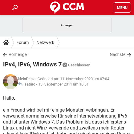
MENU
HOME
SPIELE
STREAMING
TIPPS & TRICKS
Forum
Netzwerk
ANDROID
IOS
SPIELE
STREAMING
DOWNLOADS
Vorherige
Nächste
WINDOWS 10
INSTAGRAM
ANDROID
IOS
IPv4, IPv6, Windows 7
WHATSAPP
SPIELE
TIKTOK
STREAMING
Geschlossen
FORUM
WINDOWS 10
INSTAGRAM
FACEBOOK
ANDROID
HARDWARE
IOS
kleinPrinz
- Geändert am 11. November 2020 um 07:04
WHATSAPP
SPIELE
TIKTOK
STREAMING
LEXIKON
saturo -
13. September 2011 um 10:51
WINDOWS 10
INSTAGRAM
FACEBOOK
ANDROID
HARDWARE
IOS
WHATSAPP
SPIELE
TIKTOK
STREAMING
Hallo,
WINDOWS 10
INSTAGRAM
FACEBOOK
ANDROID
HARDWARE
IOS
ein Freund wird bei mir einige Monaten verbringen. Er
WHATSAPP
TIKTOK
verwendet normalerweise für seine Internetverbindung IPv6
WINDOWS 10
INSTAGRAM
FACEBOOK
HARDWARE
und ist unter Windows 7. Das Problem ist, dass ich erstens
WHATSAPP
TIKTOK
Linux und nicht Win7 verwende und zweitens mein Router
erkennt kein IPv6 und ich habe auch nicht vor, meinen Router