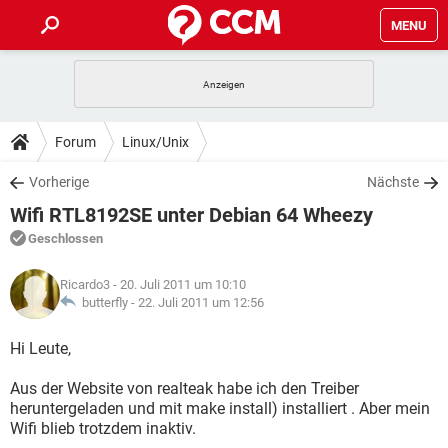
MENU
HOME
SPIELE
STREAMING
TIPPS & TRICKS
Forum
Linux/Unix
ANDROID
IOS
SPIELE
STREAMING
DOWNLOADS
Vorherige
Nächste
WINDOWS 10
INSTAGRAM
ANDROID
IOS
Wifi RTL8192SE unter Debian 64 Wheezy
WHATSAPP
SPIELE
TIKTOK
STREAMING
FORUM
WINDOWS 10
INSTAGRAM
Geschlossen
FACEBOOK
ANDROID
HARDWARE
IOS
WHATSAPP
SPIELE
TIKTOK
STREAMING
LEXIKON
WINDOWS 10
Ricardo3
- 20. Juli 2011 um 10:10
INSTAGRAM
FACEBOOK
ANDROID
HARDWARE
IOS
butterfly -
22. Juli 2011 um 12:56
WHATSAPP
SPIELE
TIKTOK
STREAMING
WINDOWS 10
INSTAGRAM
Hi Leute,
FACEBOOK
ANDROID
HARDWARE
IOS
WHATSAPP
TIKTOK
Aus der Website von realteak habe ich den Treiber
WINDOWS 10
INSTAGRAM
FACEBOOK
HARDWARE
heruntergeladen und mit make install) installiert . Aber mein
WHATSAPP
TIKTOK
Wifi blieb trotzdem inaktiv.