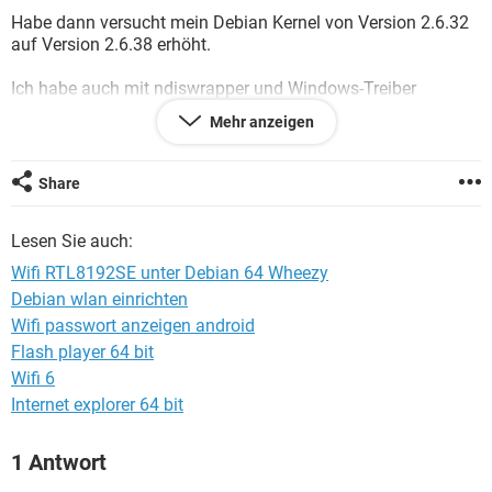
FACEBOOK
HARDWARE
Habe dann versucht mein Debian Kernel von Version 2.6.32
auf Version 2.6.38 erhöht.
Ich habe auch mit ndiswrapper und Windows-Treiber
versucht.
Mehr anzeigen
All meine Versuche blieben erfolglos und Ich bin am Ende
mit meinem Latein.
Share
Kann mir einer bitte helfen ich verzweifle langsam :-\
Lesen Sie auch:
Wifi RTL8192SE unter Debian 64 Wheezy
Debian wlan einrichten
Wifi passwort anzeigen android
Flash player 64 bit
Wifi 6
Internet explorer 64 bit
1 Antwort