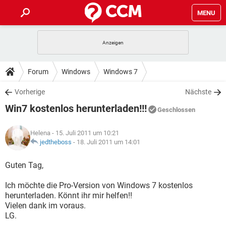
MENU
HOME
SPIELE
STREAMING
TIPPS & TRICKS
Forum
Windows
Windows 7
ANDROID
IOS
SPIELE
STREAMING
DOWNLOADS
Vorherige
Nächste
WINDOWS 10
INSTAGRAM
ANDROID
IOS
Win7 kostenlos herunterladen!!!
WHATSAPP
SPIELE
TIKTOK
STREAMING
Geschlossen
FORUM
WINDOWS 10
INSTAGRAM
FACEBOOK
ANDROID
HARDWARE
IOS
Helena
- 15. Juli 2011 um 10:21
WHATSAPP
SPIELE
TIKTOK
STREAMING
LEXIKON
jedtheboss
-
18. Juli 2011 um 14:01
WINDOWS 10
INSTAGRAM
FACEBOOK
ANDROID
HARDWARE
IOS
WHATSAPP
SPIELE
TIKTOK
STREAMING
Guten Tag,
WINDOWS 10
INSTAGRAM
FACEBOOK
ANDROID
HARDWARE
IOS
Ich möchte die Pro-Version von Windows 7 kostenlos
WHATSAPP
TIKTOK
herunterladen. Könnt ihr mir helfen!!
WINDOWS 10
INSTAGRAM
FACEBOOK
HARDWARE
Vielen dank im voraus.
WHATSAPP
TIKTOK
LG.