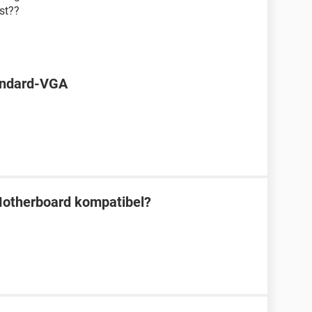
st??
andard-VGA
Motherboard kompatibel?