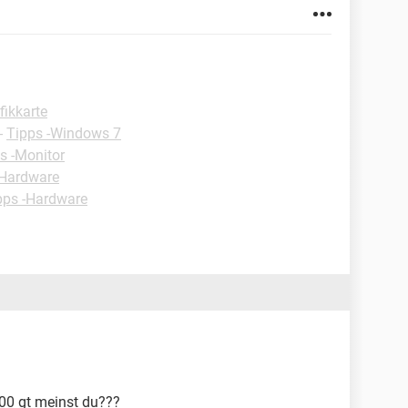
fikkarte
-
Tipps -Windows 7
s -Monitor
Hardware
pps -Hardware
600 gt meinst du???