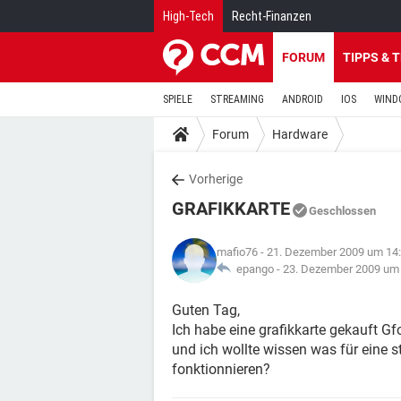
High-Tech
Recht-Finanzen
FORUM
TIPPS & 
SPIELE
STREAMING
ANDROID
IOS
WIND
Forum
Hardware
Vorherige
GRAFIKKARTE
Geschlossen
mafio76
- 21. Dezember 2009 um 14
epango -
23. Dezember 2009 um
Guten Tag,
Ich habe eine grafikkarte gekauft G
und ich wollte wissen was für eine 
fonktionnieren?