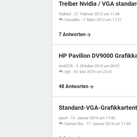
Treiber Nvidia / VGA standar
fodired
-
27. Februar 2012 um 11:46
Kanadler
-
7. März 2012 um 17:21
7 Antworten
HP Pavilion DV9000 Grafikk
Andi276
-
3. Oktober 2010 um 09:51
dgf
-
20. Mai 2015 um 23:41
48 Antworten
Standard-VGA-Grafikkartent
eport
-
13. Januar 2014 um 17:40
Saman.tha
-
17. Januar 2014 um 11:49