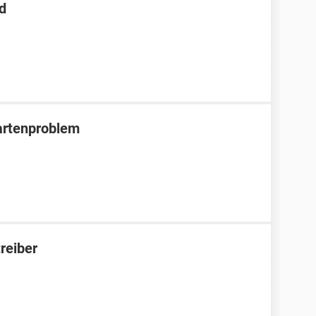
d
artenproblem
reiber