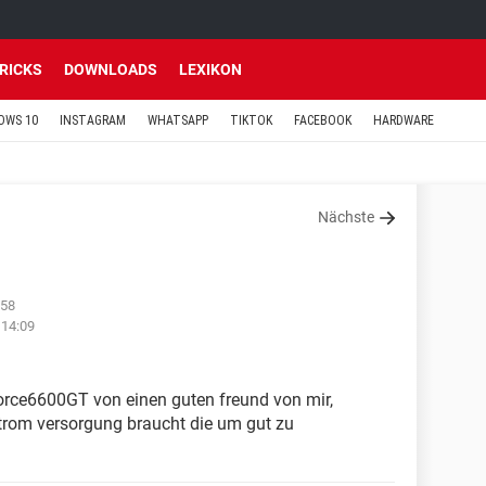
TRICKS
DOWNLOADS
LEXIKON
OWS 10
INSTAGRAM
WHATSAPP
TIKTOK
FACEBOOK
HARDWARE
Nächste
:58
 14:09
force6600GT von einen guten freund von mir,
strom versorgung braucht die um gut zu