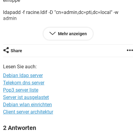
eintippe
FACEBOOK
HARDWARE
ldapadd -f racine.ldif -D "cn=admin,dc=pti,dc=local" -w
admin
bekomme die Fehlermeldung:
Mehr anzeigen
ldap_sasl_interactive_bind_s: Can't contact LDAP server (-1)
Share
Falls jemand eine Lösung hat... ich bin für alles offen
:(
Lesen Sie auch:
Debian ldap server
Telekom dns server
Pop3 server liste
Server ist ausgelastet
Debian wlan einrichten
Client server architektur
2 Antworten