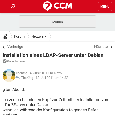
MENU
HOME
SPIELE
STREAMING
TIPPS & TRICKS
Forum
Netzwerk
ANDROID
IOS
SPIELE
STREAMING
DOWNLOADS
Vorherige
Nächste
WINDOWS 10
INSTAGRAM
ANDROID
IOS
Installation eines LDAP-Server unter Debian
WHATSAPP
SPIELE
TIKTOK
STREAMING
FORUM
WINDOWS 10
INSTAGRAM
Geschlossen
FACEBOOK
ANDROID
HARDWARE
IOS
WHATSAPP
SPIELE
TIKTOK
STREAMING
LEXIKON
WINDOWS 10
TheK!ng
- 6. Juni 2011 um 18:25
INSTAGRAM
FACEBOOK
ANDROID
HARDWARE
IOS
TheK!ng -
18. Juli 2011 um 14:32
WHATSAPP
SPIELE
TIKTOK
STREAMING
WINDOWS 10
INSTAGRAM
g'ten Abend,
FACEBOOK
ANDROID
HARDWARE
IOS
WHATSAPP
TIKTOK
ich zerbreche mir den Kopf zur Zeit mit der Installation von
WINDOWS 10
INSTAGRAM
FACEBOOK
HARDWARE
LDAP-Server unter Debian.
WHATSAPP
TIKTOK
wenn ich während der Konfiguration folgenden Befehl