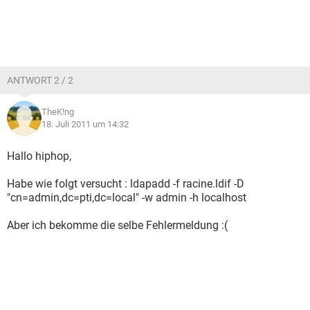
ANTWORT 2 / 2
TheK!ng
18. Juli 2011 um 14:32
Hallo hiphop,
Habe wie folgt versucht : ldapadd -f racine.ldif -D
"cn=admin,dc=pti,dc=local" -w admin -h localhost
Aber ich bekomme die selbe Fehlermeldung :(