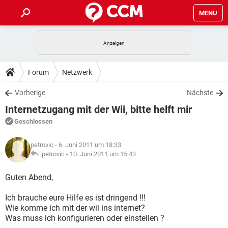
MENU
HOME
SPIELE
STREAMING
TIPPS & TRICKS
Forum
Netzwerk
ANDROID
IOS
SPIELE
STREAMING
DOWNLOADS
Vorherige
Nächste
WINDOWS 10
INSTAGRAM
ANDROID
IOS
Internetzugang mit der Wii, bitte helft mir
WHATSAPP
SPIELE
TIKTOK
STREAMING
FORUM
WINDOWS 10
INSTAGRAM
Geschlossen
FACEBOOK
ANDROID
HARDWARE
IOS
WHATSAPP
SPIELE
TIKTOK
STREAMING
LEXIKON
WINDOWS 10
petrovic
- 6. Juni 2011 um 18:33
INSTAGRAM
FACEBOOK
ANDROID
HARDWARE
IOS
petrovic -
10. Juni 2011 um 15:43
WHATSAPP
SPIELE
TIKTOK
STREAMING
WINDOWS 10
INSTAGRAM
Guten Abend,
FACEBOOK
ANDROID
HARDWARE
IOS
WHATSAPP
TIKTOK
Ich brauche eure Hilfe es ist dringend !!!
WINDOWS 10
INSTAGRAM
FACEBOOK
HARDWARE
Wie komme ich mit der wii ins internet?
WHATSAPP
TIKTOK
Was muss ich konfigurieren oder einstellen ?