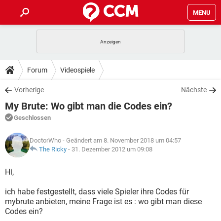
MENU
HOME
SPIELE
STREAMING
TIPPS & TRICKS
Forum
Videospiele
ANDROID
IOS
SPIELE
STREAMING
DOWNLOADS
Vorherige
Nächste
WINDOWS 10
INSTAGRAM
ANDROID
IOS
My Brute: Wo gibt man die Codes ein?
WHATSAPP
SPIELE
TIKTOK
STREAMING
FORUM
WINDOWS 10
INSTAGRAM
Geschlossen
FACEBOOK
ANDROID
HARDWARE
IOS
WHATSAPP
SPIELE
TIKTOK
STREAMING
LEXIKON
WINDOWS 10
DoctorWho
- Geändert am 8. November 2018 um 04:57
INSTAGRAM
FACEBOOK
ANDROID
HARDWARE
IOS
The Ricky
-
31. Dezember 2012 um 09:08
WHATSAPP
SPIELE
TIKTOK
STREAMING
WINDOWS 10
INSTAGRAM
Hi,
FACEBOOK
ANDROID
HARDWARE
IOS
WHATSAPP
TIKTOK
ich habe festgestellt, dass viele Spieler ihre Codes für
WINDOWS 10
INSTAGRAM
FACEBOOK
HARDWARE
mybrute anbieten, meine Frage ist es : wo gibt man diese
WHATSAPP
TIKTOK
Codes ein?