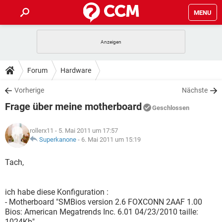
MENU
HOME
SPIELE
STREAMING
TIPPS & TRICKS
Forum
Hardware
ANDROID
IOS
SPIELE
STREAMING
DOWNLOADS
Vorherige
Nächste
WINDOWS 10
INSTAGRAM
ANDROID
IOS
Frage über meine motherboard
WHATSAPP
SPIELE
TIKTOK
STREAMING
Geschlossen
FORUM
WINDOWS 10
INSTAGRAM
FACEBOOK
ANDROID
HARDWARE
IOS
rollerx11
- 5. Mai 2011 um 17:57
WHATSAPP
SPIELE
TIKTOK
STREAMING
LEXIKON
Superkanone
-
6. Mai 2011 um 15:19
WINDOWS 10
INSTAGRAM
FACEBOOK
ANDROID
HARDWARE
IOS
WHATSAPP
SPIELE
TIKTOK
STREAMING
Tach,
WINDOWS 10
INSTAGRAM
FACEBOOK
ANDROID
HARDWARE
IOS
WHATSAPP
TIKTOK
ich habe diese Konfiguration :
WINDOWS 10
INSTAGRAM
FACEBOOK
HARDWARE
- Motherboard "SMBios version 2.6 FOXCONN 2AAF 1.00
WHATSAPP
TIKTOK
Bios: American Megatrends Inc. 6.01 04/23/2010 taille:
1024Kb"