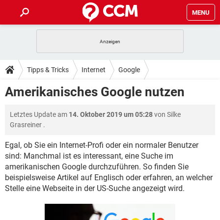
MENU
HOME
SPIELE
STREAMING
TIPPS & TRICKS
Tipps & Tricks
Internet
Google
ANDROID
IOS
SPIELE
STREAMING
DOWNLOADS
Amerikanisches Google nutzen
WINDOWS 10
INSTAGRAM
ANDROID
IOS
WHATSAPP
SPIELE
TIKTOK
STREAMING
FORUM
Letztes Update am
14. Oktober 2019 um 05:28
von
Silke
WINDOWS 10
INSTAGRAM
FACEBOOK
ANDROID
HARDWARE
IOS
Grasreiner
.
WHATSAPP
SPIELE
TIKTOK
STREAMING
LEXIKON
WINDOWS 10
INSTAGRAM
Egal, ob Sie ein Internet-Profi oder ein normaler Benutzer
FACEBOOK
ANDROID
HARDWARE
IOS
sind: Manchmal ist es interessant, eine Suche im
WHATSAPP
SPIELE
TIKTOK
STREAMING
WINDOWS 10
INSTAGRAM
amerikanischen Google durchzuführen. So finden Sie
FACEBOOK
ANDROID
HARDWARE
IOS
beispielsweise Artikel auf Englisch oder erfahren, an welcher
WHATSAPP
TIKTOK
Stelle eine Webseite in der US-Suche angezeigt wird.
WINDOWS 10
INSTAGRAM
FACEBOOK
HARDWARE
WHATSAPP
TIKTOK