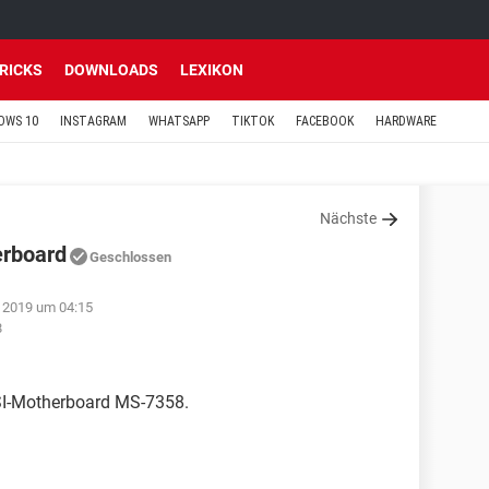
TRICKS
DOWNLOADS
LEXIKON
OWS 10
INSTAGRAM
WHATSAPP
TIKTOK
FACEBOOK
HARDWARE
Nächste
erboard
Geschlossen
 2019 um 04:15
8
 MSI-Motherboard MS-7358.