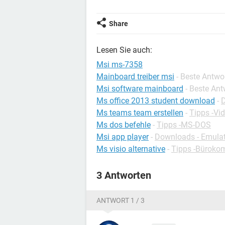
Share
Lesen Sie auch:
Msi ms-7358
Mainboard treiber msi
- Beste Antwo
Msi software mainboard
- Beste An
Ms office 2013 student download
-
D
Ms teams team erstellen
-
Tipps -Vi
Ms dos befehle
-
Tipps -MS-DOS
Msi app player
-
Downloads - Emula
Ms visio alternative
-
Tipps -Büroko
3 Antworten
ANTWORT 1 / 3