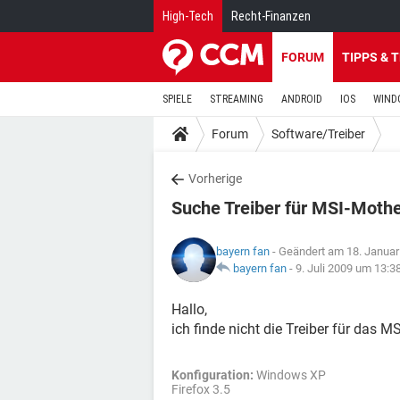
High-Tech
Recht-Finanzen
FORUM
TIPPS & 
SPIELE
STREAMING
ANDROID
IOS
WIND
Forum
Software/Treiber
Vorherige
Suche Treiber für MSI-Moth
bayern fan
- Geändert am 18. Januar
bayern fan
-
9. Juli 2009 um 13:3
Hallo,
ich finde nicht die Treiber für das
Konfiguration:
Windows XP
Firefox 3.5