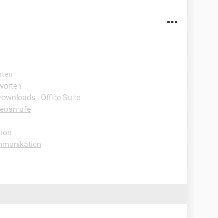
rten
tworten
ownloads - Office-Suite
deoanrufe
tion
mmunikation