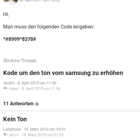
Hi,
Man muss den folgenden Code eingeben:
*#8999*8378#
Ähnliche Threads
Kode um den ton vom samsung zu erhöhen
vinz63
-
8. April 2010 um 11:50
maxx
-
8. April 2010 um 11:54
11 Antworten
Kein Ton
LadyRose
-
19. März 2010 um 19:51
pico.l
-
19. März 2010 um 21:20