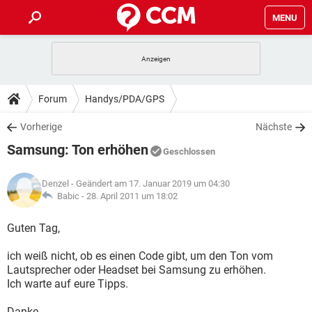
MENU
HOME
SPIELE
STREAMING
TIPPS & TRICKS
Forum
Handys/PDA/GPS
ANDROID
IOS
SPIELE
STREAMING
DOWNLOADS
Vorherige
Nächste
WINDOWS 10
INSTAGRAM
ANDROID
IOS
Samsung: Ton erhöhen
WHATSAPP
SPIELE
TIKTOK
STREAMING
Geschlossen
FORUM
WINDOWS 10
INSTAGRAM
FACEBOOK
ANDROID
HARDWARE
IOS
Denzel
- Geändert am 17. Januar 2019 um 04:30
WHATSAPP
SPIELE
TIKTOK
STREAMING
LEXIKON
Babic -
28. April 2011 um 18:02
WINDOWS 10
INSTAGRAM
FACEBOOK
ANDROID
HARDWARE
IOS
WHATSAPP
SPIELE
TIKTOK
STREAMING
Guten Tag,
WINDOWS 10
INSTAGRAM
FACEBOOK
ANDROID
HARDWARE
IOS
ich weiß nicht, ob es einen Code gibt, um den Ton vom
WHATSAPP
TIKTOK
Lautsprecher oder Headset bei Samsung zu erhöhen.
WINDOWS 10
INSTAGRAM
FACEBOOK
HARDWARE
Ich warte auf eure Tipps.
WHATSAPP
TIKTOK
Danke