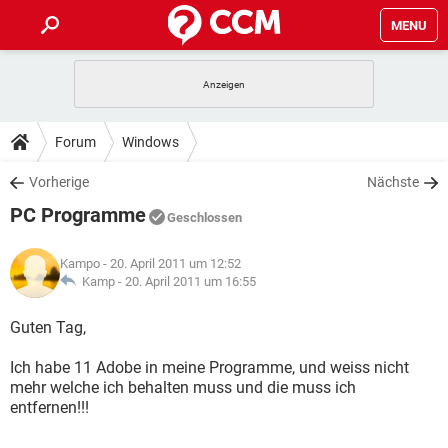
MENU
HOME
SPIELE
STREAMING
TIPPS & TRICKS
Forum
Windows
ANDROID
IOS
SPIELE
STREAMING
DOWNLOADS
Vorherige
Nächste
WINDOWS 10
INSTAGRAM
ANDROID
IOS
PC Programme
WHATSAPP
SPIELE
TIKTOK
STREAMING
Geschlossen
FORUM
WINDOWS 10
INSTAGRAM
FACEBOOK
ANDROID
HARDWARE
IOS
Kampo
- 20. April 2011 um 12:52
WHATSAPP
SPIELE
TIKTOK
STREAMING
LEXIKON
Kamp -
20. April 2011 um 16:55
WINDOWS 10
INSTAGRAM
FACEBOOK
ANDROID
HARDWARE
IOS
WHATSAPP
SPIELE
TIKTOK
STREAMING
Guten Tag,
WINDOWS 10
INSTAGRAM
FACEBOOK
ANDROID
HARDWARE
IOS
Ich habe 11 Adobe in meine Programme, und weiss nicht
WHATSAPP
TIKTOK
mehr welche ich behalten muss und die muss ich
WINDOWS 10
INSTAGRAM
FACEBOOK
HARDWARE
entfernen!!!
WHATSAPP
TIKTOK