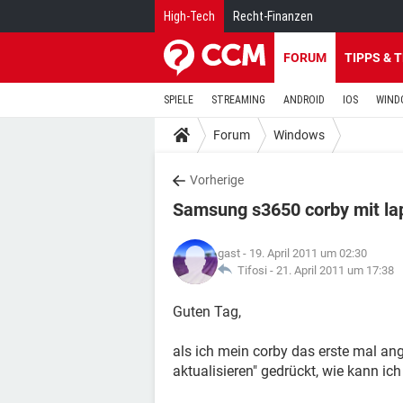
High-Tech
Recht-Finanzen
FORUM
TIPPS & 
SPIELE
STREAMING
ANDROID
IOS
WIND
Forum
Windows
Vorherige
Samsung s3650 corby mit la
gast
- 19. April 2011 um 02:30
Tifosi -
21. April 2011 um 17:38
Guten Tag,
als ich mein corby das erste mal an
aktualisieren" gedrückt, wie kann i