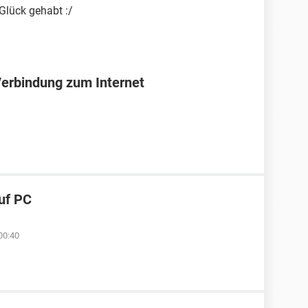
Glück gehabt :/
Verbindung zum Internet
uf PC
00:40