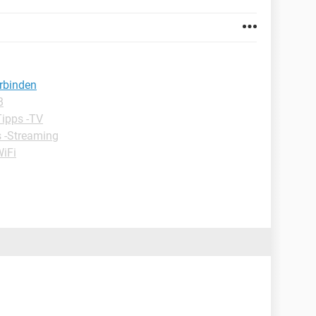
rbinden
B
Tipps -TV
 -Streaming
WiFi