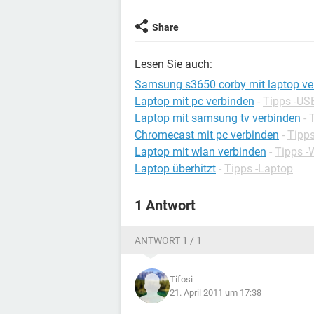
Share
Lesen Sie auch:
Samsung s3650 corby mit laptop ve
Laptop mit pc verbinden
-
Tipps -US
Laptop mit samsung tv verbinden
-
Chromecast mit pc verbinden
-
Tipps
Laptop mit wlan verbinden
-
Tipps -
Laptop überhitzt
-
Tipps -Laptop
1 Antwort
ANTWORT 1 / 1
Tifosi
21. April 2011 um 17:38