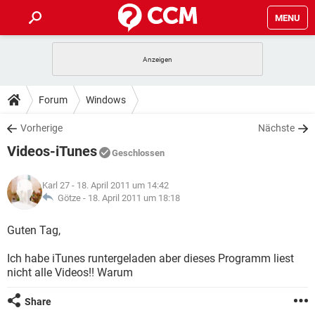
MENU
HOME
SPIELE
STREAMING
TIPPS & TRICKS
Forum
Windows
ANDROID
IOS
SPIELE
STREAMING
DOWNLOADS
Vorherige
Nächste
WINDOWS 10
INSTAGRAM
ANDROID
IOS
Videos-iTunes
WHATSAPP
SPIELE
TIKTOK
STREAMING
Geschlossen
FORUM
WINDOWS 10
INSTAGRAM
FACEBOOK
ANDROID
HARDWARE
IOS
Karl 27
- 18. April 2011 um 14:42
WHATSAPP
SPIELE
TIKTOK
STREAMING
LEXIKON
Götze -
18. April 2011 um 18:18
WINDOWS 10
INSTAGRAM
FACEBOOK
ANDROID
HARDWARE
IOS
WHATSAPP
SPIELE
TIKTOK
STREAMING
Guten Tag,
WINDOWS 10
INSTAGRAM
FACEBOOK
ANDROID
HARDWARE
IOS
Ich habe iTunes runtergeladen aber dieses Programm liest
WHATSAPP
TIKTOK
nicht alle Videos!! Warum
WINDOWS 10
INSTAGRAM
FACEBOOK
HARDWARE
WHATSAPP
TIKTOK
Share