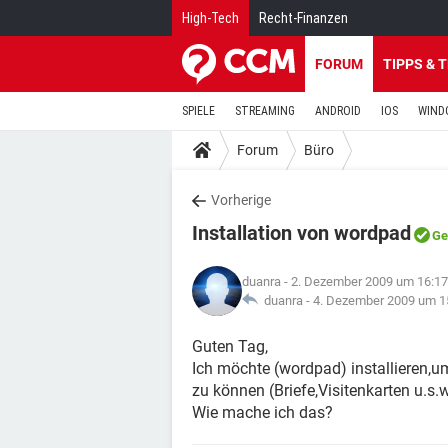
High-Tech
Recht-Finanzen
FORUM
TIPPS & 
SPIELE
STREAMING
ANDROID
IOS
WIND
Forum
Büro
Vorherige
Installation von wordpad
Ge
duanra
- 2. Dezember 2009 um 16:17
duanra -
4. Dezember 2009 um 1
Guten Tag,
Ich möchte (wordpad) installieren,
zu können (Briefe,Visitenkarten u.s.w
Wie mache ich das?