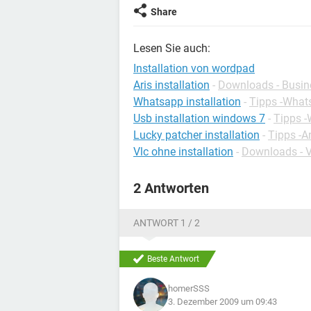
Share
Lesen Sie auch:
Installation von wordpad
Aris installation
-
Downloads - Busin
Whatsapp installation
-
Tipps -What
Usb installation windows 7
-
Tipps 
Lucky patcher installation
-
Tipps -A
Vlc ohne installation
-
Downloads - V
2 Antworten
ANTWORT 1 / 2
Beste Antwort
homerSSS
3. Dezember 2009 um 09:43