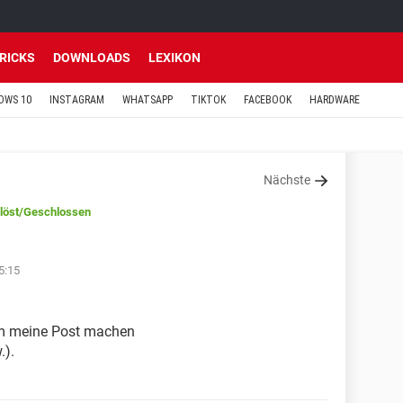
TRICKS
DOWNLOADS
LEXIKON
OWS 10
INSTAGRAM
WHATSAPP
TIKTOK
FACEBOOK
HARDWARE
Nächste
löst
/Geschlossen
5:15
um meine Post machen
.).