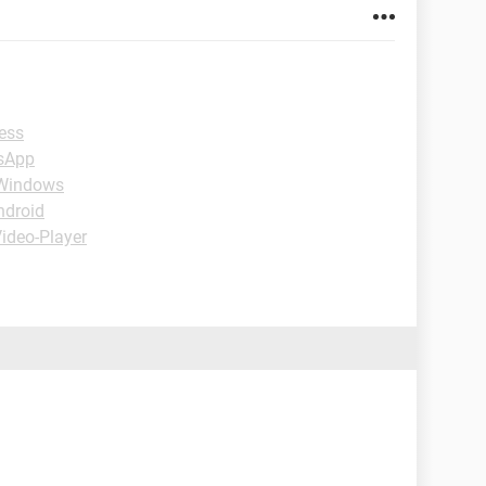
ess
sApp
-Windows
ndroid
ideo-Player