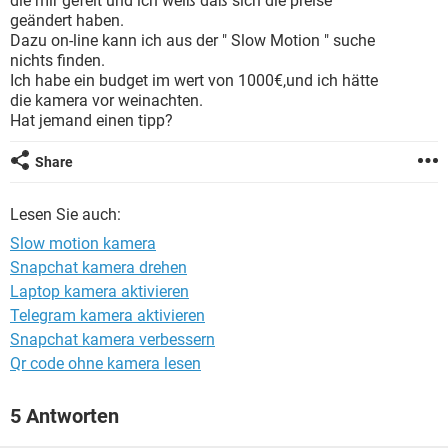
die mir gefelt und ich weiß daß sich die preise
FACEBOOK
HARDWARE
geändert haben.
Dazu on-line kann ich aus der " Slow Motion " suche
nichts finden.
Ich habe ein budget im wert von 1000€,und ich hätte
die kamera vor weinachten.
Hat jemand einen tipp?
Share
Lesen Sie auch:
Slow motion kamera
Snapchat kamera drehen
Laptop kamera aktivieren
Telegram kamera aktivieren
Snapchat kamera verbessern
Qr code ohne kamera lesen
5 Antworten