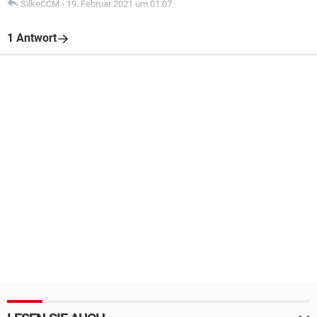
SilkeCCM
-
19. Februar 2021 um 01:07
1 Antwort