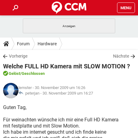
MENU
HOME
SPIELE
STREAMING
TIPPS & TRICKS
Forum
Hardware
ANDROID
IOS
SPIELE
STREAMING
DOWNLOADS
Vorherige
Nächste
WINDOWS 10
INSTAGRAM
ANDROID
IOS
Welche FULL HD Kamera mit SLOW MOTION ?
WHATSAPP
SPIELE
TIKTOK
STREAMING
FORUM
WINDOWS 10
INSTAGRAM
Gelöst
/Geschlossen
FACEBOOK
ANDROID
HARDWARE
IOS
WHATSAPP
SPIELE
TIKTOK
STREAMING
LEXIKON
WINDOWS 10
lemster
- 30. November 2009 um 16:26
INSTAGRAM
FACEBOOK
ANDROID
HARDWARE
IOS
peterjan -
30. November 2009 um 16:27
WHATSAPP
SPIELE
TIKTOK
STREAMING
WINDOWS 10
INSTAGRAM
Guten Tag,
FACEBOOK
ANDROID
HARDWARE
IOS
WHATSAPP
TIKTOK
Für weinachten wünsche ich mir eine Full HD Kamera
WINDOWS 10
INSTAGRAM
FACEBOOK
HARDWARE
mit festplatte und mit Slow Motion.
WHATSAPP
TIKTOK
Ich habe im internet gesucht und ich finde keine