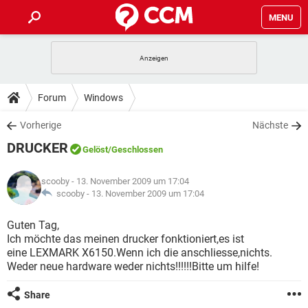
MENU
HOME
SPIELE
STREAMING
TIPPS & TRICKS
Forum
Windows
ANDROID
IOS
SPIELE
STREAMING
DOWNLOADS
Vorherige
Nächste
WINDOWS 10
INSTAGRAM
ANDROID
IOS
DRUCKER
WHATSAPP
SPIELE
TIKTOK
STREAMING
Gelöst
/Geschlossen
FORUM
WINDOWS 10
INSTAGRAM
FACEBOOK
ANDROID
HARDWARE
IOS
scooby
- 13. November 2009 um 17:04
WHATSAPP
SPIELE
TIKTOK
STREAMING
LEXIKON
scooby -
13. November 2009 um 17:04
WINDOWS 10
INSTAGRAM
FACEBOOK
ANDROID
HARDWARE
IOS
WHATSAPP
SPIELE
TIKTOK
STREAMING
Guten Tag,
WINDOWS 10
INSTAGRAM
Ich möchte das meinen drucker fonktioniert,es ist
FACEBOOK
ANDROID
HARDWARE
IOS
eine LEXMARK X6150.Wenn ich die anschliesse,nichts.
WHATSAPP
TIKTOK
Weder neue hardware weder nichts!!!!!!Bitte um hilfe!
WINDOWS 10
INSTAGRAM
FACEBOOK
HARDWARE
WHATSAPP
TIKTOK
Share