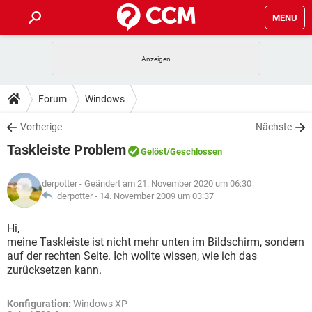
MENU
HOME
SPIELE
STREAMING
TIPPS & TRICKS
Forum
Windows
ANDROID
IOS
SPIELE
STREAMING
DOWNLOADS
Vorherige
Nächste
WINDOWS 10
INSTAGRAM
ANDROID
IOS
Taskleiste Problem
WHATSAPP
SPIELE
TIKTOK
STREAMING
Gelöst
/Geschlossen
FORUM
WINDOWS 10
INSTAGRAM
FACEBOOK
ANDROID
HARDWARE
IOS
derpotter
- Geändert am 21. November 2020 um 06:30
WHATSAPP
SPIELE
TIKTOK
STREAMING
LEXIKON
derpotter -
14. November 2009 um 03:37
WINDOWS 10
INSTAGRAM
FACEBOOK
ANDROID
HARDWARE
IOS
WHATSAPP
SPIELE
TIKTOK
STREAMING
Hi,
WINDOWS 10
INSTAGRAM
meine Taskleiste ist nicht mehr unten im Bildschirm, sondern
FACEBOOK
ANDROID
HARDWARE
IOS
auf der rechten Seite. Ich wollte wissen, wie ich das
WHATSAPP
TIKTOK
zurücksetzen kann.
WINDOWS 10
INSTAGRAM
FACEBOOK
HARDWARE
WHATSAPP
TIKTOK
Konfiguration:
Windows XP