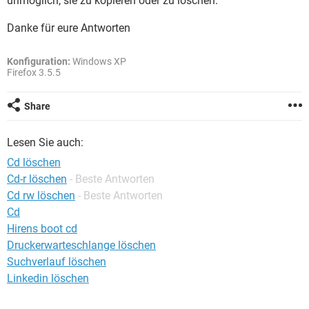
unmöglich, sie zu kopieren oder zu löschen.
FACEBOOK
HARDWARE
Danke für eure Antworten
Konfiguration:
Windows XP
Firefox 3.5.5
Share
Lesen Sie auch:
Cd löschen
Cd-r löschen
- Beste Antworten
Cd rw löschen
- Beste Antworten
Cd
Hirens boot cd
Druckerwarteschlange löschen
Suchverlauf löschen
Linkedin löschen