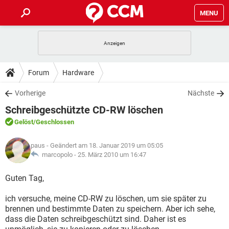
MENU
HOME
SPIELE
STREAMING
TIPPS & TRICKS
Forum
Hardware
ANDROID
IOS
SPIELE
STREAMING
DOWNLOADS
Vorherige
Nächste
WINDOWS 10
INSTAGRAM
ANDROID
IOS
Schreibgeschützte CD-RW löschen
WHATSAPP
SPIELE
TIKTOK
STREAMING
FORUM
WINDOWS 10
INSTAGRAM
Gelöst
/Geschlossen
FACEBOOK
ANDROID
HARDWARE
IOS
WHATSAPP
SPIELE
TIKTOK
STREAMING
LEXIKON
WINDOWS 10
paus
- Geändert am 18. Januar 2019 um 05:05
INSTAGRAM
FACEBOOK
ANDROID
HARDWARE
IOS
marcopolo -
25. März 2010 um 16:47
WHATSAPP
SPIELE
TIKTOK
STREAMING
WINDOWS 10
INSTAGRAM
Guten Tag,
FACEBOOK
ANDROID
HARDWARE
IOS
WHATSAPP
TIKTOK
ich versuche, meine CD-RW zu löschen, um sie später zu
WINDOWS 10
INSTAGRAM
FACEBOOK
HARDWARE
brennen und bestimmte Daten zu speichern. Aber ich sehe,
WHATSAPP
TIKTOK
dass die Daten schreibgeschützt sind. Daher ist es