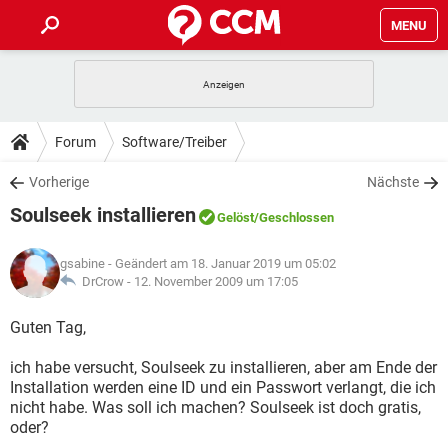
MENU
HOME
SPIELE
STREAMING
TIPPS & TRICKS
Forum
Software/Treiber
ANDROID
IOS
SPIELE
STREAMING
DOWNLOADS
Vorherige
Nächste
WINDOWS 10
INSTAGRAM
ANDROID
IOS
Soulseek installieren
WHATSAPP
SPIELE
TIKTOK
STREAMING
Gelöst
/Geschlossen
FORUM
WINDOWS 10
INSTAGRAM
FACEBOOK
ANDROID
HARDWARE
IOS
gsabine
- Geändert am 18. Januar 2019 um 05:02
WHATSAPP
SPIELE
TIKTOK
STREAMING
LEXIKON
DrCrow -
12. November 2009 um 17:05
WINDOWS 10
INSTAGRAM
FACEBOOK
ANDROID
HARDWARE
IOS
WHATSAPP
SPIELE
TIKTOK
STREAMING
Guten Tag,
WINDOWS 10
INSTAGRAM
FACEBOOK
ANDROID
HARDWARE
IOS
ich habe versucht, Soulseek zu installieren, aber am Ende der
WHATSAPP
TIKTOK
Installation werden eine ID und ein Passwort verlangt, die ich
WINDOWS 10
INSTAGRAM
FACEBOOK
HARDWARE
nicht habe. Was soll ich machen? Soulseek ist doch gratis,
WHATSAPP
TIKTOK
oder?