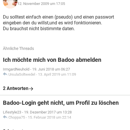
12. November 2009 um 17:05
Du solltest einfach einen (pseudo) und einen passwort
eingeben den du willst,und es wird fonktionieren.
Du brauchst nicht bistimmte daten.
Ähnliche Threads
Ich möchte mich von Badoo abmelden
IrmgardNeuhold
-
19. Juni 2018 um 06:27
UrsulaSoltwedel
-
13. April 2019 um 11:09
2 Antworten
Badoo-Login geht nicht, um Profil zu löschen
Lifestyle23
-
19. Dezember 2017 um 13:28
Choppa75
-
15. Februar 2018 um 22:14