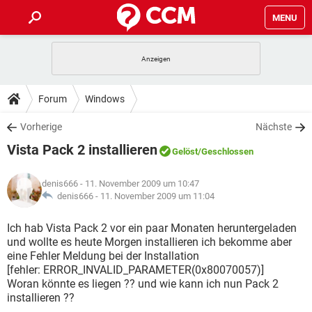
MENU
HOME
SPIELE
STREAMING
TIPPS & TRICKS
Forum
Windows
ANDROID
IOS
SPIELE
STREAMING
DOWNLOADS
Vorherige
Nächste
WINDOWS 10
INSTAGRAM
ANDROID
IOS
Vista Pack 2 installieren
WHATSAPP
SPIELE
TIKTOK
STREAMING
Gelöst
/Geschlossen
FORUM
WINDOWS 10
INSTAGRAM
FACEBOOK
ANDROID
HARDWARE
IOS
denis666
- 11. November 2009 um 10:47
WHATSAPP
SPIELE
TIKTOK
STREAMING
LEXIKON
denis666 -
11. November 2009 um 11:04
WINDOWS 10
INSTAGRAM
FACEBOOK
ANDROID
HARDWARE
IOS
WHATSAPP
SPIELE
TIKTOK
STREAMING
Ich hab Vista Pack 2 vor ein paar Monaten heruntergeladen
WINDOWS 10
INSTAGRAM
und wollte es heute Morgen installieren ich bekomme aber
FACEBOOK
ANDROID
HARDWARE
IOS
eine Fehler Meldung bei der Installation
WHATSAPP
TIKTOK
[fehler: ERROR_INVALID_PARAMETER(0x80070057)]
WINDOWS 10
INSTAGRAM
FACEBOOK
HARDWARE
Woran könnte es liegen ?? und wie kann ich nun Pack 2
WHATSAPP
TIKTOK
installieren ??