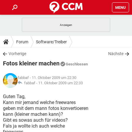
MENU
HOME
SPIELE
STREAMING
TIPPS & TRICKS
Forum
Software/Treiber
ANDROID
IOS
SPIELE
STREAMING
DOWNLOADS
Vorherige
Nächste
WINDOWS 10
INSTAGRAM
ANDROID
IOS
Fotos kleiner machen
WHATSAPP
SPIELE
TIKTOK
STREAMING
Geschlossen
FORUM
WINDOWS 10
INSTAGRAM
FACEBOOK
ANDROID
HARDWARE
IOS
fabbaf
- 11. Oktober 2009 um 22:30
WHATSAPP
SPIELE
TIKTOK
STREAMING
LEXIKON
fabbaf -
11. Oktober 2009 um 22:33
WINDOWS 10
INSTAGRAM
FACEBOOK
ANDROID
HARDWARE
IOS
WHATSAPP
SPIELE
TIKTOK
STREAMING
Guten Tag,
WINDOWS 10
INSTAGRAM
Kann mir jemand welche freewares
FACEBOOK
ANDROID
HARDWARE
IOS
geben mit dem mann fotos konvertioeren
WHATSAPP
TIKTOK
kann (kleiner machen kann)?
WINDOWS 10
INSTAGRAM
FACEBOOK
HARDWARE
Gibt es sowas auch für videos?
WHATSAPP
TIKTOK
Fals ja wollte ich auch welche
freewares.