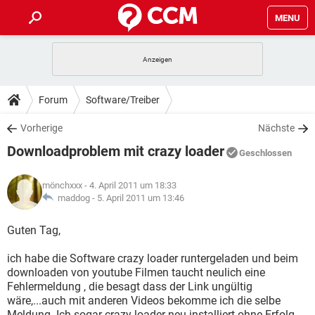
MENU
HOME
SPIELE
STREAMING
TIPPS & TRICKS
Forum
Software/Treiber
ANDROID
IOS
SPIELE
STREAMING
DOWNLOADS
Vorherige
Nächste
WINDOWS 10
INSTAGRAM
ANDROID
IOS
Downloadproblem mit crazy loader
WHATSAPP
SPIELE
TIKTOK
STREAMING
Geschlossen
FORUM
WINDOWS 10
INSTAGRAM
FACEBOOK
ANDROID
HARDWARE
IOS
mönchxxx
- 4. April 2011 um 18:33
WHATSAPP
SPIELE
TIKTOK
STREAMING
LEXIKON
maddog -
5. April 2011 um 13:46
WINDOWS 10
INSTAGRAM
FACEBOOK
ANDROID
HARDWARE
IOS
WHATSAPP
SPIELE
TIKTOK
STREAMING
Guten Tag,
WINDOWS 10
INSTAGRAM
FACEBOOK
ANDROID
HARDWARE
IOS
ich habe die Software crazy loader runtergeladen und beim
WHATSAPP
TIKTOK
downloaden von youtube Filmen taucht neulich eine
WINDOWS 10
INSTAGRAM
FACEBOOK
HARDWARE
Fehlermeldung , die besagt dass der Link ungültig
WHATSAPP
TIKTOK
wäre,...auch mit anderen Videos bekomme ich die selbe
Meldung. Ich sogar crazy loader neu installiert ohne Erfolg.