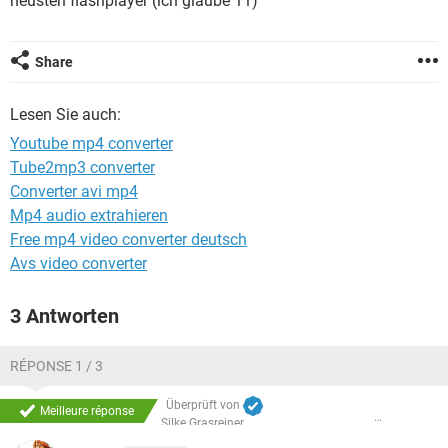
neusten flashplayer (ich glaube 11)
FACEBOOK
HARDWARE
Share
Lesen Sie auch:
Youtube mp4 converter
Tube2mp3 converter
Converter avi mp4
Mp4 audio extrahieren
Free mp4 video converter deutsch
Avs video converter
3 Antworten
RÉPONSE 1 / 3
Überprüft von
Meilleure réponse
Silke Grasreiner