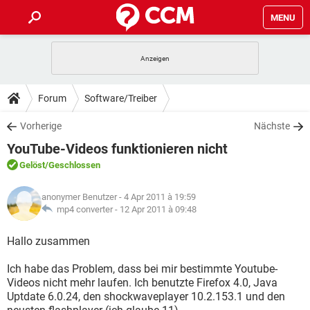
MENU
HOME
SPIELE
STREAMING
TIPPS & TRICKS
Forum
Software/Treiber
ANDROID
IOS
SPIELE
STREAMING
DOWNLOADS
Vorherige
Nächste
WINDOWS 10
INSTAGRAM
ANDROID
IOS
YouTube-Videos funktionieren nicht
WHATSAPP
SPIELE
TIKTOK
STREAMING
FORUM
WINDOWS 10
INSTAGRAM
Gelöst
/Geschlossen
FACEBOOK
ANDROID
HARDWARE
IOS
WHATSAPP
SPIELE
TIKTOK
STREAMING
LEXIKON
WINDOWS 10
anonymer Benutzer
- 4 Apr 2011 à 19:59
INSTAGRAM
FACEBOOK
ANDROID
HARDWARE
IOS
mp4 converter -
12 Apr 2011 à 09:48
WHATSAPP
SPIELE
TIKTOK
STREAMING
WINDOWS 10
INSTAGRAM
Hallo zusammen
FACEBOOK
ANDROID
HARDWARE
IOS
WHATSAPP
TIKTOK
Ich habe das Problem, dass bei mir bestimmte Youtube-
WINDOWS 10
INSTAGRAM
FACEBOOK
HARDWARE
Videos nicht mehr laufen. Ich benutzte Firefox 4.0, Java
WHATSAPP
TIKTOK
Uptdate 6.0.24, den shockwaveplayer 10.2.153.1 und den