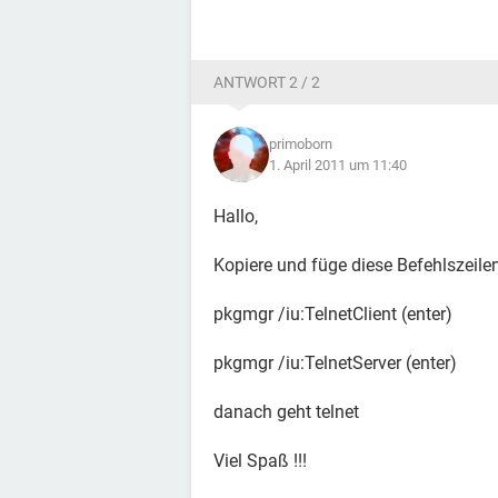
ANTWORT 2 / 2
primoborn
1. April 2011 um 11:40
Hallo,
Kopiere und füge diese Befehlszei
pkgmgr /iu:TelnetClient (enter)
pkgmgr /iu:TelnetServer (enter)
danach geht telnet
Viel Spaß !!!