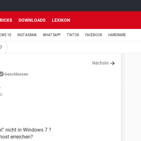
TRICKS
DOWNLOADS
LEXIKON
OWS 10
INSTAGRAM
WHATSAPP
TIKTOK
FACEBOOK
HARDWARE
7
Nächste
Geschlossen
7
40
hl" nicht in Windows 7 ?
 host erreichen?