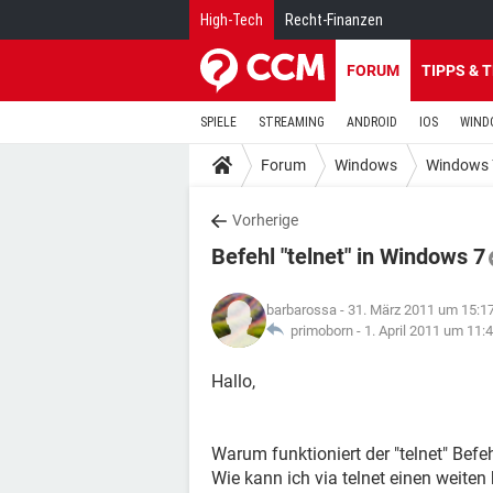
High-Tech
Recht-Finanzen
FORUM
TIPPS & 
SPIELE
STREAMING
ANDROID
IOS
WIND
Forum
Windows
Windows 
Vorherige
Befehl "telnet" in Windows 7
barbarossa
- 31. März 2011 um 15:1
primoborn -
1. April 2011 um 11:
Hallo,
Warum funktioniert der "telnet" Befe
Wie kann ich via telnet einen weiten