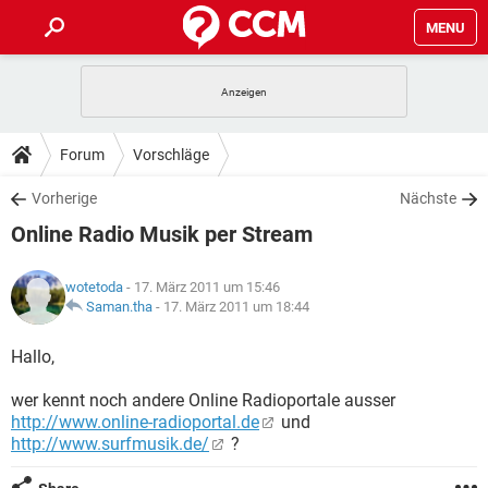
MENU
HOME
SPIELE
STREAMING
TIPPS & TRICKS
Forum
Vorschläge
ANDROID
IOS
SPIELE
STREAMING
DOWNLOADS
Vorherige
Nächste
WINDOWS 10
INSTAGRAM
ANDROID
IOS
Online Radio Musik per Stream
WHATSAPP
SPIELE
TIKTOK
STREAMING
FORUM
WINDOWS 10
INSTAGRAM
FACEBOOK
ANDROID
HARDWARE
IOS
wotetoda
- 17. März 2011 um 15:46
WHATSAPP
SPIELE
TIKTOK
STREAMING
LEXIKON
Saman.tha
-
17. März 2011 um 18:44
WINDOWS 10
INSTAGRAM
FACEBOOK
ANDROID
HARDWARE
IOS
WHATSAPP
SPIELE
TIKTOK
STREAMING
Hallo,
WINDOWS 10
INSTAGRAM
FACEBOOK
ANDROID
HARDWARE
IOS
wer kennt noch andere Online Radioportale ausser
WHATSAPP
TIKTOK
http://www.online-radioportal.de
und
WINDOWS 10
INSTAGRAM
FACEBOOK
HARDWARE
http://www.surfmusik.de/
?
WHATSAPP
TIKTOK