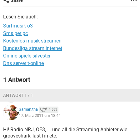
Share
FACEBOOK
HARDWARE
Lesen Sie auch:
Surfmusik ö3
Sms per pc
Kostenlos musik streamen
Bundesliga stream internet
Online spiele silvester
Dns server t-online
1 Antwort
ANTWORT 1 / 1
Saman.tha
1.583
17. März 2011 um 18:44
Hi! Radio NRJ, OE3, ... und all die Streaming Anbieter wie
grooveshark, last fm etc.