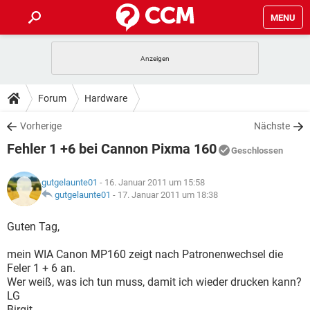
MENU
HOME
SPIELE
STREAMING
TIPPS & TRICKS
Forum
Hardware
ANDROID
IOS
SPIELE
STREAMING
DOWNLOADS
Vorherige
Nächste
WINDOWS 10
INSTAGRAM
ANDROID
IOS
Fehler 1 +6 bei Cannon Pixma 160
WHATSAPP
SPIELE
TIKTOK
STREAMING
Geschlossen
FORUM
WINDOWS 10
INSTAGRAM
FACEBOOK
ANDROID
HARDWARE
IOS
gutgelaunte01
- 16. Januar 2011 um 15:58
WHATSAPP
SPIELE
TIKTOK
STREAMING
LEXIKON
gutgelaunte01
-
17. Januar 2011 um 18:38
WINDOWS 10
INSTAGRAM
FACEBOOK
ANDROID
HARDWARE
IOS
WHATSAPP
SPIELE
TIKTOK
STREAMING
Guten Tag,
WINDOWS 10
INSTAGRAM
FACEBOOK
ANDROID
HARDWARE
IOS
mein WIA Canon MP160 zeigt nach Patronenwechsel die
WHATSAPP
TIKTOK
Feler 1 + 6 an.
WINDOWS 10
INSTAGRAM
FACEBOOK
HARDWARE
Wer weiß, was ich tun muss, damit ich wieder drucken kann?
WHATSAPP
TIKTOK
LG
Birgit