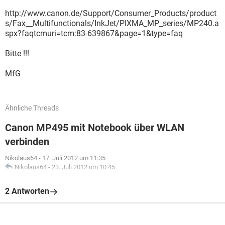
http://www.canon.de/Support/Consumer_Products/product
s/Fax__Multifunctionals/InkJet/PIXMA_MP_series/MP240.a
spx?faqtcmuri=tcm:83-639867&page=1&type=faq
Bitte !!!
MfG
Ähnliche Threads
Canon MP495 mit Notebook über WLAN
verbinden
Nikolaus64
-
17. Juli 2012 um 11:35
Nikolaus64
-
23. Juli 2012 um 10:45
2 Antworten