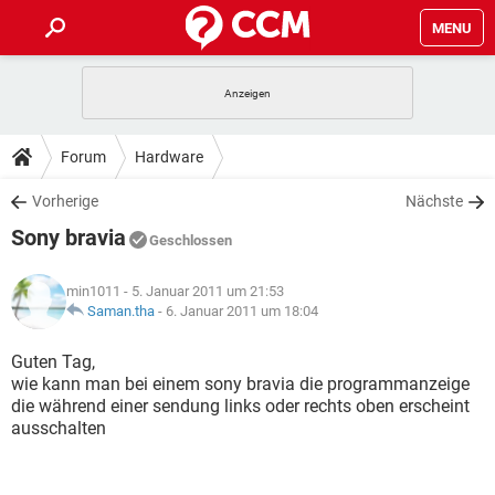
MENU
HOME
SPIELE
STREAMING
TIPPS & TRICKS
Forum
Hardware
ANDROID
IOS
SPIELE
STREAMING
DOWNLOADS
Vorherige
Nächste
WINDOWS 10
INSTAGRAM
ANDROID
IOS
Sony bravia
WHATSAPP
SPIELE
TIKTOK
STREAMING
Geschlossen
FORUM
WINDOWS 10
INSTAGRAM
FACEBOOK
ANDROID
HARDWARE
IOS
min1011
- 5. Januar 2011 um 21:53
WHATSAPP
SPIELE
TIKTOK
STREAMING
LEXIKON
Saman.tha
-
6. Januar 2011 um 18:04
WINDOWS 10
INSTAGRAM
FACEBOOK
ANDROID
HARDWARE
IOS
WHATSAPP
SPIELE
TIKTOK
STREAMING
Guten Tag,
WINDOWS 10
INSTAGRAM
wie kann man bei einem sony bravia die programmanzeige
FACEBOOK
ANDROID
HARDWARE
IOS
die während einer sendung links oder rechts oben erscheint
WHATSAPP
TIKTOK
ausschalten
WINDOWS 10
INSTAGRAM
FACEBOOK
HARDWARE
WHATSAPP
TIKTOK