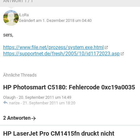
ANTWORT 1 / 1
iLoRa
Geändert am 1. Dezember 2018 um 04:40
sers,
https://www.file.net/prozess/system.exe.html
https://supportnet.de/fresh/2005/10/id1172023.asp
Ähnliche Threads
HP Photosmart C5180: Fehlercode 0xc19a0035
Olaugh
-
20. September 2011 um 14:49
narize
-
21. September 2011 um 18:20
2 Antworten
HP LaserJet Pro CM1415fn druckt nicht