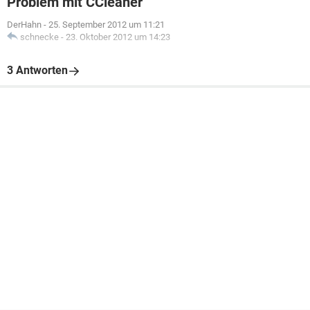
Problem mit CCleaner
DerHahn
-
25. September 2012 um 11:21
schnecke
-
23. Oktober 2012 um 14:23
3 Antworten