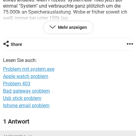
FACEBOOK
HARDWARE
einmal "System" und verbrauchte ganz plötzlich um die
75.000k an Speicherauslastung. Wobe er früher soweit ich
weiß immer bei unter 100k lag.
Mehr anzeigen
Was kann das sein? Ist es ein Virus? Mein
Antivirenprogramm findet keinen (ich habe mehrere
versucht).
Share
Danke für eure Hilfe
Lesen Sie auch:
MFG Paulanius
Problem mit system.exe
Konfiguration:
Windows XP
Firefox 3.5.3
Apple watch problem
intel pentium 4 2.53 GhZ
Problem 403
160 GB Festplatte
MSI 648 Max (MS-6585)
Bad gateway problem
AGP 4x: Sapphire Radeon 9000 Atlantis
Usb stick problem
Iphone email problem
1 Antwort