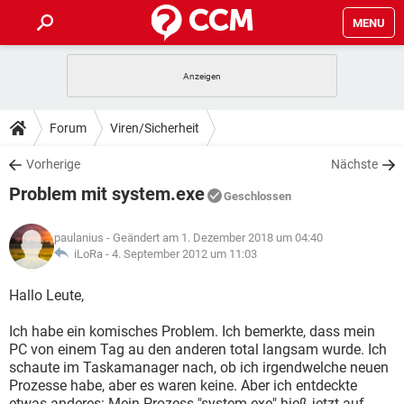
MENU
HOME
SPIELE
STREAMING
TIPPS & TRICKS
Forum
Viren/Sicherheit
ANDROID
IOS
SPIELE
STREAMING
DOWNLOADS
Vorherige
Nächste
WINDOWS 10
INSTAGRAM
ANDROID
IOS
Problem mit system.exe
WHATSAPP
SPIELE
TIKTOK
STREAMING
Geschlossen
FORUM
WINDOWS 10
INSTAGRAM
FACEBOOK
ANDROID
HARDWARE
IOS
paulanius
- Geändert am 1. Dezember 2018 um 04:40
WHATSAPP
SPIELE
TIKTOK
STREAMING
LEXIKON
iLoRa -
4. September 2012 um 11:03
WINDOWS 10
INSTAGRAM
FACEBOOK
ANDROID
HARDWARE
IOS
WHATSAPP
SPIELE
TIKTOK
STREAMING
Hallo Leute,
WINDOWS 10
INSTAGRAM
FACEBOOK
ANDROID
HARDWARE
IOS
Ich habe ein komisches Problem. Ich bemerkte, dass mein
WHATSAPP
TIKTOK
PC von einem Tag au den anderen total langsam wurde. Ich
WINDOWS 10
INSTAGRAM
FACEBOOK
HARDWARE
schaute im Taskamanager nach, ob ich irgendwelche neuen
WHATSAPP
TIKTOK
Prozesse habe, aber es waren keine. Aber ich entdeckte
etwas anderes: Mein Prozess "system.exe" hieß jetzt auf